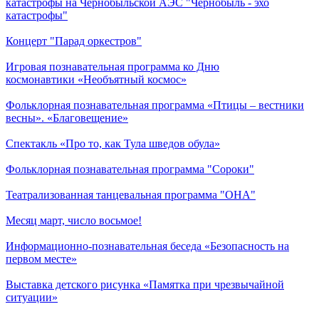
катастрофы на Чернобыльской АЭС "Чернобыль - эхо
катастрофы"
Концерт "Парад оркестров"
Игровая познавательная программа ко Дню
космонавтики «Необъятный космос»
Фольклорная познавательная программа «Птицы – вестники
весны». «Благовещение»
Спектакль «Про то, как Тула шведов обула»
Фольклорная познавательная программа "Сороки"
Театрализованная танцевальная программа "ОНА"
Месяц март, число восьмое!
Информационно-познавательная беседа «Безопасность на
первом месте»
Выставка детского рисунка «Памятка при чрезвычайной
ситуации»