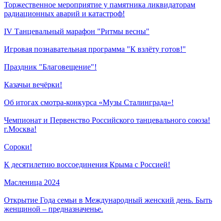
Торжественное мероприятие у памятника ликвидаторам
радиационных аварий и катастроф!
IV Танцевальный марафон "Ритмы весны"
Игровая познавательная программа "К взлёту готов!"
Праздник "Благовещение"!
Казачьи вечёрки!
Об итогах смотра-конкурса «Музы Сталинграда»!
Чемпионат и Первенство Российского танцевального союза!
г.Москва!
Сороки!
К десятилетию воссоединения Крыма с Россией!
Масленица 2024
Открытие Года семьи в Международный женский день. Быть
женщиной – предназначенье.