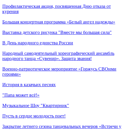
Профилактическая акция, посвященная Дню отказа от
курения
Большая концертная программа «Белый ангел надежды»
Выставка детского рисунка "Вместе мы большая сила"
В День народного единства России
Народный самодеятельный хореографический ансамбль
народного танца «Сувенир». Защита звания!
Военно-патриотическое мероприятие «Горжусь СВОими
героями»
История в казачьих песнях
"Папа может всё!»
Музыкальное Шоу "Квартирник"
Пусть в сердце молодость поет!
Закрытие летнего сезона танцевальных вечеров «Встречи у