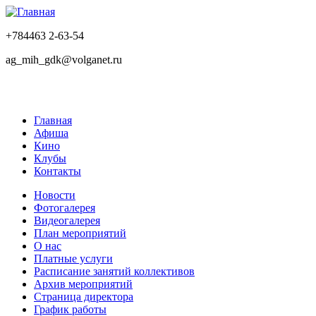
+784463 2-63-54
ag_mih_gdk@volganet.ru
Главная
Афиша
Кино
Клубы
Контакты
Новости
Фотогалерея
Видеогалерея
План мероприятий
О нас
Платные услуги
Расписание занятий коллективов
Архив мероприятий
Страница директора
График работы