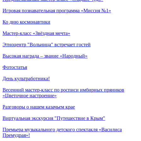
Игровая познавательная программа «Миссия №1»
Ко дню космонавтики
Мастер-класс «Звёздная мечта»
Этноцентр "Вольница" встречает гостей
Высокая награда – звание «Народный»
Фотостатья
День культработника!
Весенний мастер-класс по росписи имбирных пряников
«Цветочное настроение»
Разговоры о нашем казачьем крае
Виртуальная экскурсия "Путешествие в Крым"
Премьера музыкального детского спектакля «Василиса
Премудрая»!