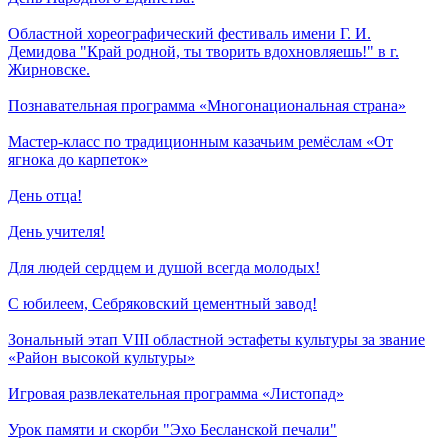
Областной хореографический фестиваль имени Г. И.
Демидова "Край родной, ты творить вдохновляешь!" в г.
Жирновске.
Познавательная программа «Многонациональная страна»
Мастер-класс по традиционным казачьим ремёслам «От
ягнока до карпеток»
День отца!
День учителя!
Для людей сердцем и душой всегда молодых!
С юбилеем, Себряковский цементный завод!
Зональный этап VIII областной эстафеты культуры за звание
«Район высокой культуры»
Игровая развлекательная программа «Листопад»
Урок памяти и скорби "Эхо Бесланской печали"