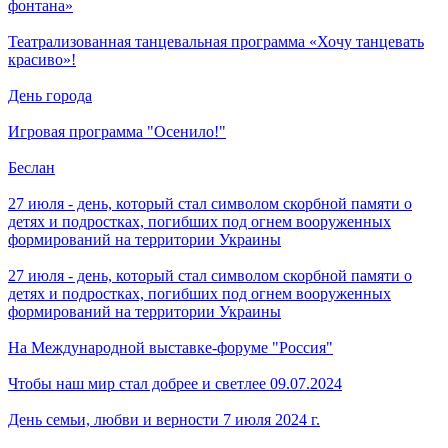
фонтана»
Театрализованная танцевальная программа «Хочу танцевать
красиво»!
День города
Игровая программа "Осенило!"
Беслан
27 июля - день, который стал символом скорбной памяти о
детях и подростках, погибших под огнем вооруженных
формирований на территории Украины
27 июля - день, который стал символом скорбной памяти о
детях и подростках, погибших под огнем вооруженных
формирований на территории Украины
На Международной выставке-форуме "Россия"
Чтобы наш мир стал добрее и светлее 09.07.2024
День семьи, любви и верности 7 июля 2024 г.