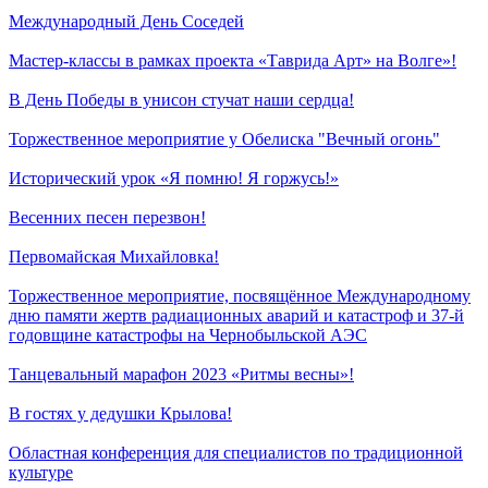
Международный День Соседей
Мастер-классы в рамках проекта «Таврида Арт» на Волге»!
В День Победы в унисон стучат наши сердца!
Торжественное мероприятие у Обелиска "Вечный огонь"
Исторический урок «Я помню! Я горжусь!»
Весенних песен перезвон!
Первомайская Михайловка!
Торжественное мероприятие, посвящённое Международному
дню памяти жертв радиационных аварий и катастроф и 37-й
годовщине катастрофы на Чернобыльской АЭС
Танцевальный марафон 2023 «Ритмы весны»!
В гостях у дедушки Крылова!
Областная конференция для специалистов по традиционной
культуре