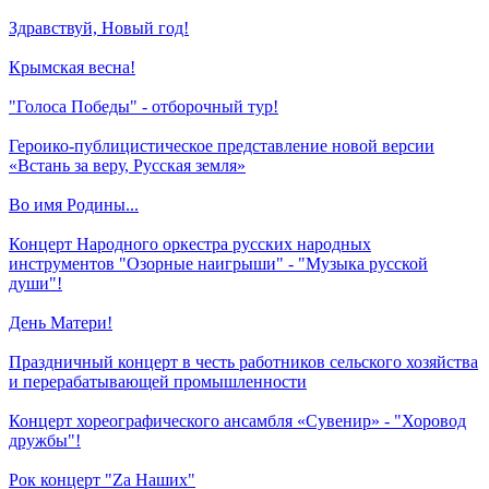
Здравствуй, Новый год!
Крымская весна!
"Голоса Победы" - отборочный тур!
Героико-публицистическое представление новой версии
«Встань за веру, Русская земля»
Во имя Родины...
Концерт Народного оркестра русских народных
инструментов "Озорные наигрыши" - "Музыка русской
души"!
День Матери!
Праздничный концерт в честь работников сельского хозяйства
и перерабатывающей промышленности
Концерт хореографического ансамбля «Сувенир» - "Хоровод
дружбы"!
Рок концерт "Zа Наших"