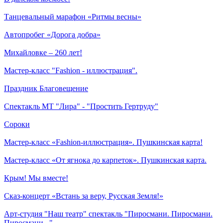
Танцевальный марафон «Ритмы весны»
Автопробег «Дорога добра»
Михайловке – 260 лет!
Мастер-класс "Fashion - иллюстрация".
Праздник Благовещение
Спектакль МТ "Лира" - "Простить Гертруду"
Сороки
Мастер-класс «Fashion-иллюстрация». Пушкинская карта!
Мастер-класс «От ягнока до карпеток». Пушкинская карта.
Крым! Мы вместе!
Сказ-концерт «Встань за веру, Русская Земля!»
Арт-студия "Наш театр" спектакль "Пиросмани. Пиросмани.
Пиросмани..."