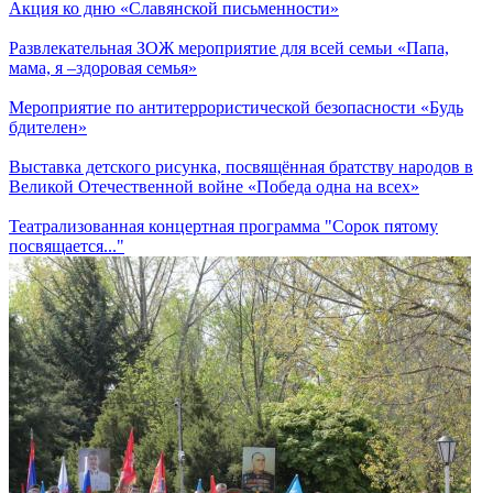
Акция ко дню «Славянской письменности»
Развлекательная ЗОЖ мероприятие для всей семьи «Папа,
мама, я –здоровая семья»
Мероприятие по антитеррористической безопасности «Будь
бдителен»
Выставка детского рисунка, посвящённая братству народов в
Великой Отечественной войне «Победа одна на всех»
Театрализованная концертная программа "Сорок пятому
посвящается..."