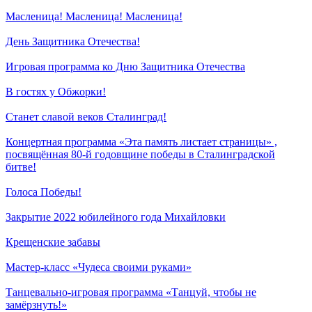
Масленица! Масленица! Масленица!
День Защитника Отечества!
Игровая программа ко Дню Защитника Отечества
В гостях у Обжорки!
Станет славой веков Сталинград!
Концертная программа «Эта память листает страницы» ,
посвящённая 80-й годовщине победы в Сталинградской
битве!
Голоса Победы!
Закрытие 2022 юбилейного года Михайловки
Крещенские забавы
Мастер-класс «Чудеса своими руками»
Танцевально-игровая программа «Танцуй, чтобы не
замёрзнуть!»