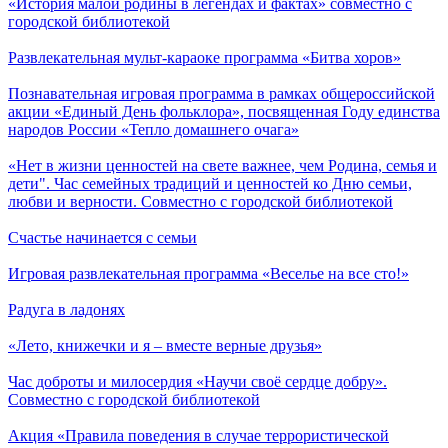
«История малой родины в легендах и фактах» совместно с
городской библиотекой
Развлекательная мульт-караоке программа «Битва хоров»
Познавательная игровая программа в рамках общероссийской
акции «Единый День фольклора», посвященная Году единства
народов России «Тепло домашнего очага»
«Нет в жизни ценностей на свете важнее, чем Родина, семья и
дети". Час семейных традиций и ценностей ко Дню семьи,
любви и верности. Совместно с городской библиотекой
Счастье начинается с семьи
Игровая развлекательная программа «Веселье на все сто!»
Радуга в ладонях
«Лето, книжечки и я – вместе верные друзья»
Час доброты и милосердия «Научи своё сердце добру».
Совместно с городской библиотекой
Акция «Правила поведения в случае террористической