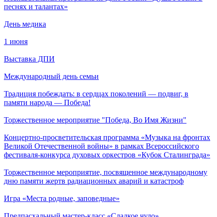
песнях и талантах»
День медика
1 июня
Выставка ДПИ
Международный день семьи
Традиция побеждать: в сердцах поколений — подвиг, в
памяти народа — Победа!
Торжественное мероприятие "Победа, Во Имя Жизни"
Концертно-просветительская программа «Музыка на фронтах
Великой Отечественной войны» в рамках Всероссийского
фестиваля-конкурса духовых оркестров «Кубок Сталинграда»
Торжественное мероприятие, посвященное международному
дню памяти жертв радиационных аварий и катастроф
Игра «Места родные, заповедные»
Предпасхальный мастер-класс «Сладкое чудо»