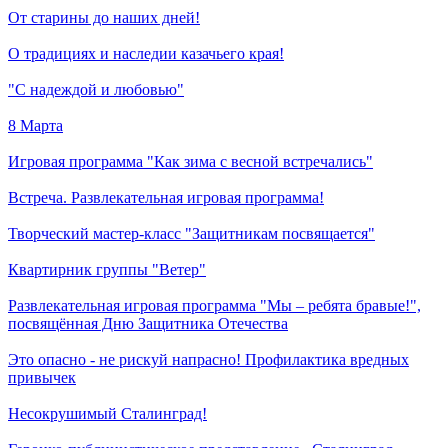
От старины до наших дней!
О традициях и наследии казачьего края!
"С надеждой и любовью"
8 Марта
Игровая программа "Как зима с весной встречались"
Встреча. Развлекательная игровая программа!
Творческий мастер-класс "Защитникам посвящается"
Квартирник группы "Ветер"
Развлекательная игровая программа "Мы – ребята бравые!",
посвящённая Дню Защитника Отечества
Это опасно - не рискуй напрасно! Профилактика вредных
привычек
Несокрушимый Сталинград!