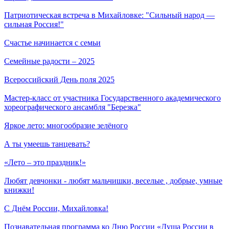
Патриотическая встреча в Михайловке: "Сильный народ —
сильная Россия!"
Счастье начинается с семьи
Семейные радости – 2025
Всероссийский День поля 2025
Мастер-класс от участника Государственного академического
хореографического ансамбля "Березка"
Яркое лето: многообразие зелёного
А ты умеешь танцевать?
«Лето – это праздник!»
Любят девчонки - любят мальчишки, веселые , добрые, умные
книжки!
С Днём России, Михайловка!
Познавательная программа ко Дню России «Душа России в