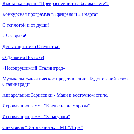
Выставка картин "Прекрасней нет на белом свете"!
Конкурсная программа "8 февраля и 23 марта"
С теплотой и от души!
23 февраля!
День защитника Отечества!
О Дальнем Востоке!
«Несокрушимый Сталинград»
Музыкально-поэтическое представление "Будет славой веков
Сталинград!"
Акварельные Зарисовки - Маки в восточном стиле.
Игровая программа "Крещенские морозы"
Игровая программа "Забавушки"
Спектакль "Кот в сапогах". МТ "Лира"