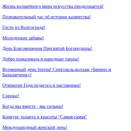
Жизнь волшебного мира искусства продолжается!
Познавательный час об истории казачества!
Гости из Волгограда!
Молодецкие забавы!
День Благовещения Пресвятой Богородицы!
Добро пожаловать в народные танцы!
Всемирный день театра! Спектакль-коллаж «Бревно и
Балалаечник»!
Открытие Года педагога и наставника!
Сороки!
Когда мы вместе - мы сильны!
Конкурс таланта и красоты "Самая-самая"
Международный женский день!