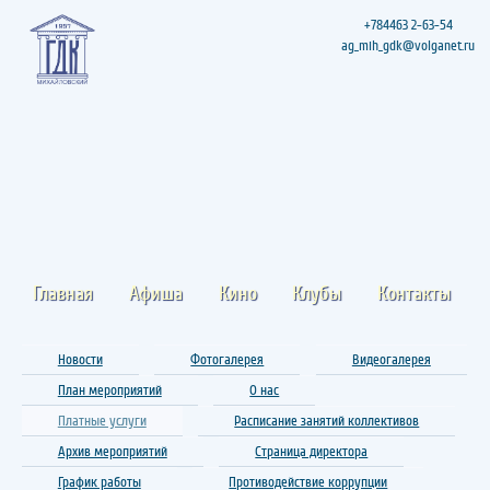
+784463 2-63-54
ag_mih_gdk@volganet.ru
Главная
Афиша
Кино
Клубы
Контакты
Новости
Фотогалерея
Видеогалерея
План мероприятий
О нас
Платные услуги
Расписание занятий коллективов
Архив мероприятий
Страница директора
График работы
Противодействие коррупции