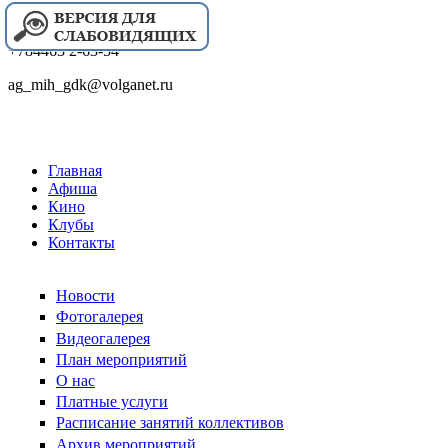
+784463 2-63-54
ag_mih_gdk@volganet.ru
Главная
Афиша
Кино
Клубы
Контакты
Новости
Фотогалерея
Видеогалерея
План мероприятий
О нас
Платные услуги
Расписание занятий коллективов
Архив мероприятий