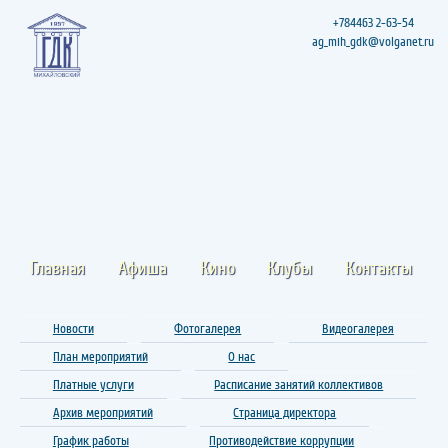
+784463 2-63-54
ag_mih_gdk@volganet.ru
Главная
Афиша
Кино
Клубы
Контакты
Новости
Фотогалерея
Видеогалерея
План мероприятий
О нас
Платные услуги
Расписание занятий коллективов
Архив мероприятий
Страница директора
График работы
Противодействие коррупции