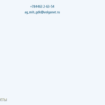
+784463 2-63-54
ag_mih_gdk@volganet.ru
кты