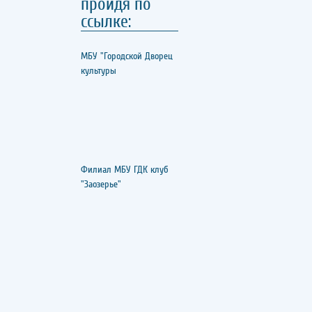
пройдя по
ссылке:
МБУ "Городской Дворец
культуры
Филиал МБУ ГДК клуб
"Заозерье"