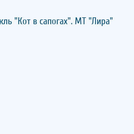
кль "Кот в сапогах". МТ "Лира"