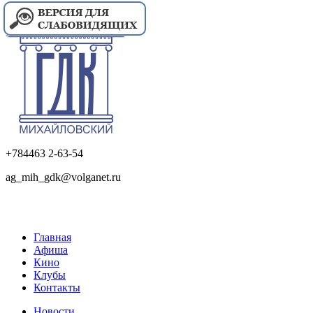
+784463 2-63-54
ag_mih_gdk@volganet.ru
Главная
Афиша
Кино
Клубы
Контакты
Новости