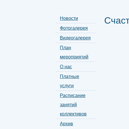
Счаст
Новости
Фотогалерея
Видеогалерея
План
мероприятий
О нас
Платные
услуги
Расписание
занятий
коллективов
Архив