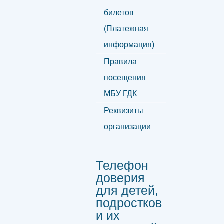
билетов
(Платежная
информация)
Правила
посещения
МБУ ГДК
Реквизиты
организации
Телефон
доверия
для детей,
подростков
и их