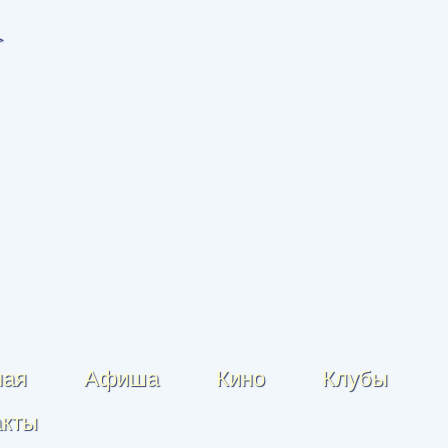
ная
Афиша
Кино
Клубы
акты