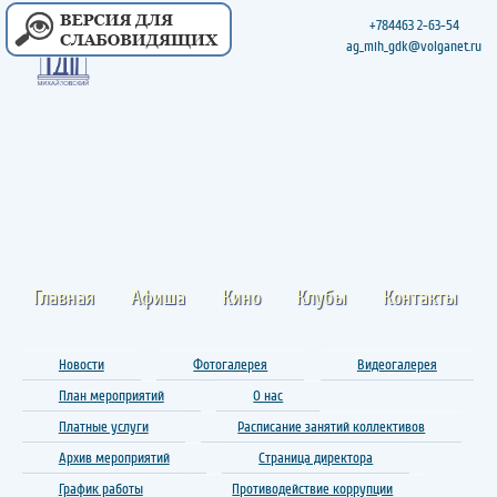
+784463 2-63-54
ag_mih_gdk@volganet.ru
Главная
Афиша
Кино
Клубы
Контакты
Новости
Фотогалерея
Видеогалерея
План мероприятий
О нас
Платные услуги
Расписание занятий коллективов
Архив мероприятий
Страница директора
График работы
Противодействие коррупции