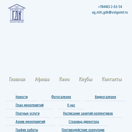
+784463 2-63-54
ag_mih_gdk@volganet.ru
Главная
Афиша
Кино
Клубы
Контакты
Новости
Фотогалерея
Видеогалерея
План мероприятий
О нас
Платные услуги
Расписание занятий коллективов
Архив мероприятий
Страница директора
График работы
Противодействие коррупции