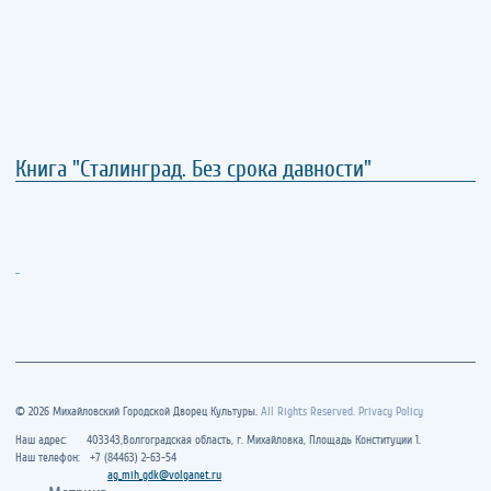
Книга "Сталинград. Без срока давности"
..
© 2026 Михайловский Городской Дворец Культуры.
All Rights Reserved. Privacy Policy
Наш адрес: 403343,Волгоградская область, г. Михайловка, Площадь Конституции 1.
Наш телефон: +7 (84463) 2-63-54
ag_mih_gdk@volganet.ru