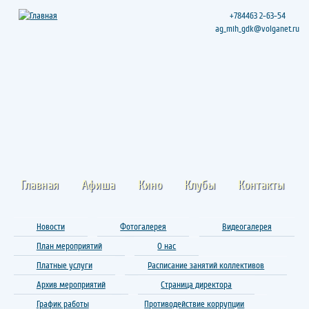
+784463 2-63-54
ag_mih_gdk@volganet.ru
Главная
Афиша
Кино
Клубы
Контакты
Новости
Фотогалерея
Видеогалерея
План мероприятий
О нас
Платные услуги
Расписание занятий коллективов
Архив мероприятий
Страница директора
График работы
Противодействие коррупции