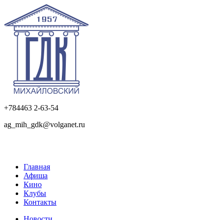
+784463 2-63-54
ag_mih_gdk@volganet.ru
Главная
Афиша
Кино
Клубы
Контакты
Новости