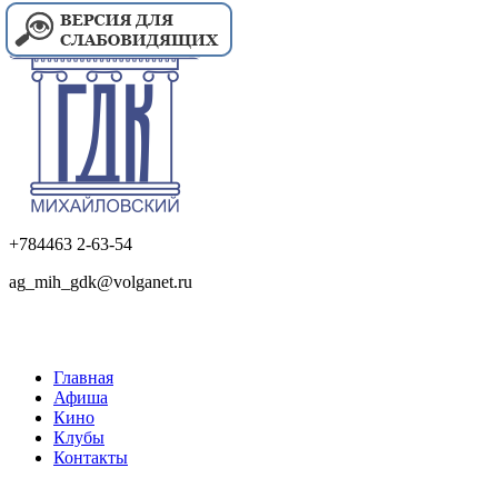
+784463 2-63-54
ag_mih_gdk@volganet.ru
Главная
Афиша
Кино
Клубы
Контакты