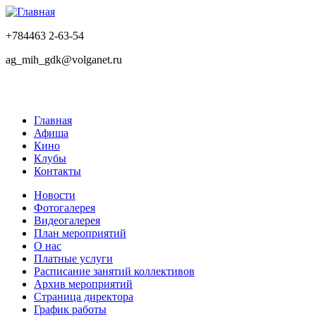
+784463 2-63-54
ag_mih_gdk@volganet.ru
Главная
Афиша
Кино
Клубы
Контакты
Новости
Фотогалерея
Видеогалерея
План мероприятий
О нас
Платные услуги
Расписание занятий коллективов
Архив мероприятий
Страница директора
График работы