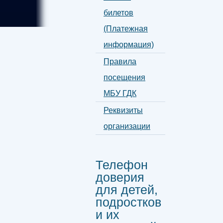
билетов
(Платежная
информация)
Правила
посещения
МБУ ГДК
Реквизиты
организации
Телефон
доверия
для детей,
подростков
и их