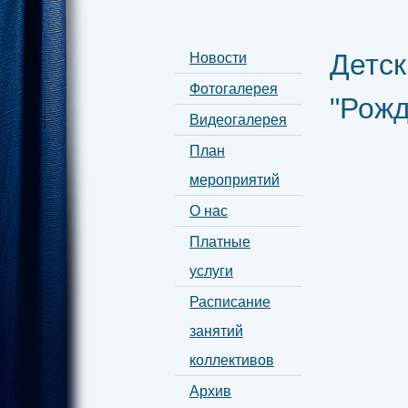
Детс
Новости
Фотогалерея
"Рожд
Видеогалерея
План
мероприятий
О нас
Платные
услуги
Расписание
занятий
коллективов
Архив