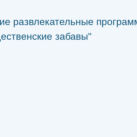
кие развлекательные програ
ественские забавы"