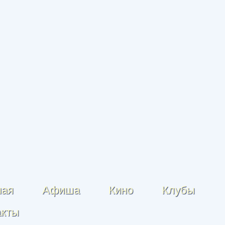
ная
Афиша
Кино
Клубы
акты