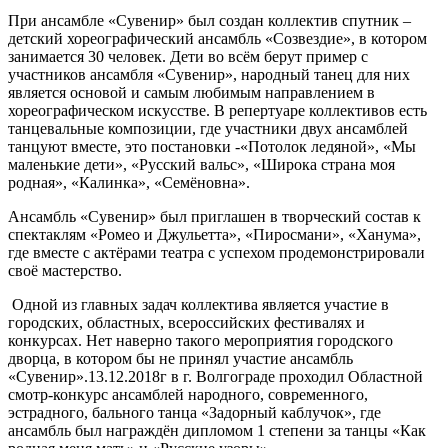
При ансамбле «Сувенир» был создан коллектив спутник –
детский хореографический ансамбль «Созвездие», в котором
занимается 30 человек. Дети во всём берут пример с
участников ансамбля «Сувенир», народный танец для них
является основой и самым любимым направлением в
хореографическом искусстве. В репертуаре коллективов есть
танцевальные композиции, где участники двух ансамблей
танцуют вместе, это постановки -«Потолок ледяной», «Мы
маленькие дети», «Русский вальс», «Широка страна моя
родная», «Калинка», «Семёновна».
Ансамбль «Сувенир» был приглашен в творческий состав к
спектаклям «Ромео и Джульетта», «Пиросмани», «Ханума»,
где вместе с актёрами театра с успехом продемонстрировали
своё мастерство.
Одной из главных задач коллектива является участие в
городских, областных, всероссийских фестивалях и
конкурсах. Нет наверно такого мероприятия городского
дворца, в котором бы не принял участие ансамбль
«Сувенир».13.12.2018г в г. Волгограде проходил Областной
смотр-конкурс ансамблей народного, современного,
эстрадного, бального танца «Задорный каблучок», где
ансамбль был награждён дипломом 1 степени за танцы «Как