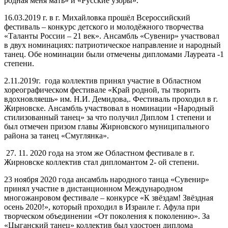
родная меня мать» и «Русские узоры».
16.03.2019 г. в г. Михайловка прошёл Всероссийский
фестиваль – конкурс детского и молодёжного творчества
«Таланты России – 21 век». Ансамбль «Сувенир» участвовал
в двух номинациях: патриотическое направление и народный
танец. Обе номинации были отмечены дипломами Лауреата -1
степени.
2.11.2019г. года коллектив принял участие в Областном
хореографическом фестивале «Край родной, ты творить
вдохновляешь» им. Н.И. Демидова,. Фестиваль проходил в г.
Жирновске. Ансамбль участвовал в номинации «Народный
стилизованный танец» за что получил Диплом 1 степени и
был отмечен призом главы Жирновского муниципального
района за танец «Смуглянка».
27. 11. 2020 года на этом же Областном фестивале в г.
Жирновске коллектив стал дипломантом 2- ой степени.
23 ноября 2020 года ансамбль народного танца «Сувенир»
принял участие в дистанционном Международном
многожанровом фестивале – конкурсе «К звёздам! Звёздная
осень 2020!», который проходил в Израиле г. Афула при
творческом объединении «От поколения к поколению». За
«Цыганский танец» коллектив был удостоен диплома