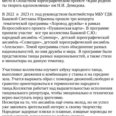
место в Областном хореографическом проекте «Край родной
ты творить вдохновляешь» им Н.И. Демидова.
В 2022 и 2023 гг. под руководством балетмейстера МБУ ГДК
Быковой Светланы Юрьевны прошли три концерта
тематической программы «Хоровод дружбы» в рамках
Всероссийского проекта «Пушкинская карта». В программе
приняли участие все три коллектива Быковой С.Ю.:
народный ансамбль «Сувенир», детский хореографический
ансамбль «Созвездие», детский хореографический ансамбль
«Апельсин». Темой программы стало объединение разных
национальностей, во имя дружбы и мира. В программе были
представлены танцы разных национальностей, а также стихи
и миниатюры на данную тематику.
Участники коллектива изучают азбуку народного танца,
выполняют движения и комбинации у станка и на середине
зала. Учатся выражать образ с помощью движений,свободно и
грамотно ориентироваться в терминологии народного
танца.Коллектив работает над выразительностью исполнения
танцевального репертуара, чтобы эмоционально и технически
верно выступать перед зрителями.
Несмотря на то, что ансамбль ещё очень молод, но он успел
уже завоевать зрительский интерес к своему творчеству.
Народные задорные пляски и плавные, изящные хороводы не