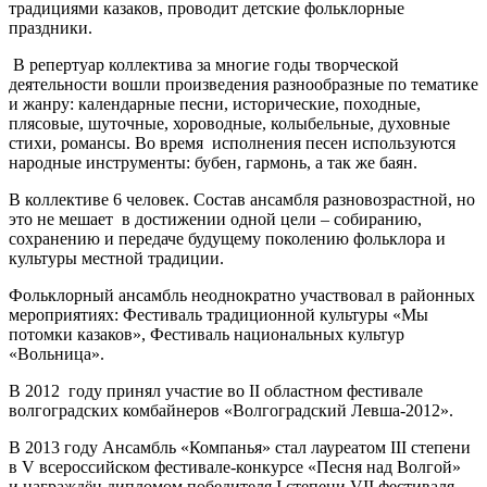
традициями казаков, проводит детские фольклорные
праздники.
В репертуар коллектива за многие годы творческой
деятельности вошли произведения разнообразные по тематике
и жанру: календарные песни, исторические, походные,
плясовые, шуточные, хороводные, колыбельные, духовные
стихи, романсы. Во время исполнения песен используются
народные инструменты: бубен, гармонь, а так же баян.
В коллективе 6 человек. Состав ансамбля разновозрастной, но
это не мешает в достижении одной цели – собиранию,
сохранению и передаче будущему поколению фольклора и
культуры местной традиции.
Фольклорный ансамбль неоднократно участвовал в районных
мероприятиях: Фестиваль традиционной культуры «Мы
потомки казаков», Фестиваль национальных культур
«Вольница».
В 2012 году принял участие во II областном фестивале
волгоградских комбайнеров «Волгоградский Левша-2012».
В 2013 году Ансамбль «Компанья» стал лауреатом III степени
в V всероссийском фестивале-конкурсе «Песня над Волгой»
и награждён дипломом победителя I степени VII фестиваля-