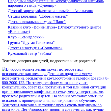
Народный самодеятельный хореографический ансамбль
народного танца «Сувенир»
Детский хореографический ансамбль «Апельсин»
Студия керамики "Добрый мастер"
Детская вокальная студия "Шанс"
Казачий клуб «Воины Духа» (Этнокультурного центра
«Вольница»)
Клуб «Семиделочки»
Группа "Другая Галактика"
Детская изостудия «Солнышко»
Кукольный театр "Забава"
Телефон доверия для детей, подростков и их родителей