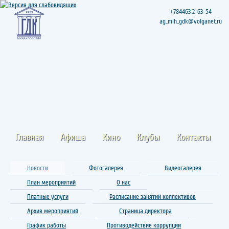
+784463 2-63-54
ag_mih_gdk@volganet.ru
Главная
Афиша
Кино
Клубы
Контакты
Новости
Фотогалерея
Видеогалерея
План мероприятий
О нас
Платные услуги
Расписание занятий коллективов
Архив мероприятий
Страница директора
График работы
Противодействие коррупции