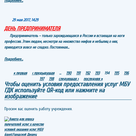
Подробнее...
29 мая 2017, 14:29
ДЕНЬ ПРЕДПРИНИМАТЕЛЯ
Предприниматель – только зарождающаяся в России и встающая на ноги
профессия. Этим людям, несмотря на множество мифов и небылиц о них,
приходится вовсе не сладко. Постоянная...
Подробнее...
Страницы
« первая
‹ предыдущая
…
190
191
192
193
194
195
196
197
198
следующая ›
последняя »
Чтобы оценить условия предоставления услуг МБУ
ГДК используйте QR-код или нажмите на
изображение
Просим вас оценить работу учреждения.