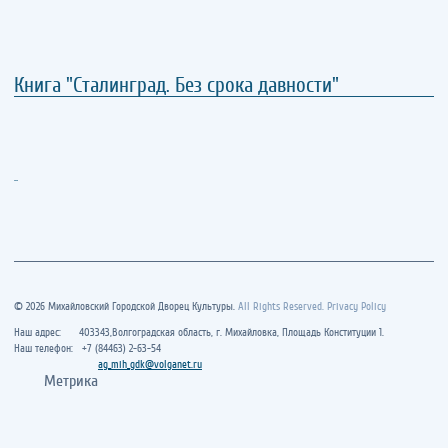
Книга "Сталинград. Без срока давности"
..
© 2026 Михайловский Городской Дворец Культуры.
All Rights Reserved. Privacy Policy
Наш адрес: 403343,Волгоградская область, г. Михайловка, Площадь Конституции 1.
Наш телефон: +7 (84463) 2-63-54
ag_mih_gdk@volganet.ru
Метрика