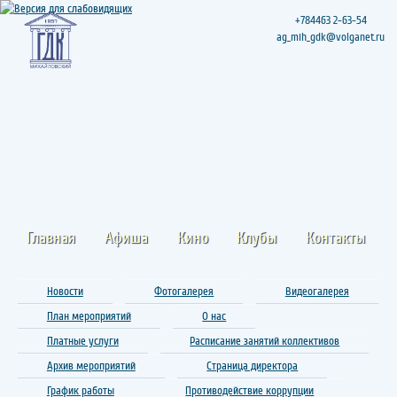
+784463 2-63-54
ag_mih_gdk@volganet.ru
Главная
Афиша
Кино
Клубы
Контакты
Новости
Фотогалерея
Видеогалерея
План мероприятий
О нас
Платные услуги
Расписание занятий коллективов
Архив мероприятий
Страница директора
График работы
Противодействие коррупции