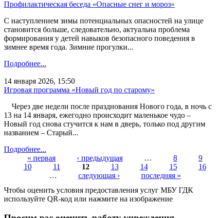
Профилактическая беседа «Опасные снег и мороз»
С наступлением зимы потенциальных опасностей на улице
становится больше, следовательно, актуальна проблема
формирования у детей навыков безопасного поведения в
зимнее время года. Зимние прогулки...
Подробнее...
14 января 2026, 15:50
Игровая программа «Новый год по старому»
Через две недели после празднования Нового года, в ночь с
13 на 14 января, ежегодно происходит маленькое чудо –
Новый год снова стучится к нам в дверь, только под другим
названием – Старый...
Подробнее...
« первая
‹ предыдущая
…
8
9
10
11
12
13
14
15
16
Страницы
…
следующая ›
последняя »
Чтобы оценить условия предоставления услуг МБУ ГДК
используйте QR-код или нажмите на изображение
Просим вас оценить работу учреждения.