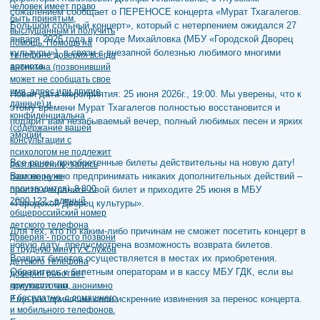
сожалением сообщает о ПЕРЕНОСЕ концерта «Мурат Тхагалегов.
Большой сольный концерт», который с нетерпением ожидался 27
января 2026 года в городе Михайловка (МБУ «Городской Дворец
культуры»), в связи с внезапной болезнью любимого многими
артиста.
Новая дата мероприятия: 25 июня 2026г., 19:00. Мы уверены, что к
этому времени Мурат Тхагалегов полностью восстановится и
подарит вам незабываемый вечер, полный любимых песен и ярких
эмоций.
Все ранее приобретенные билеты действительны на новую дату!
Вам не нужно предпринимать никаких дополнительных действий –
просто сохраните свой билет и приходите 25 июня в МБУ
«Городской Дворец культуры».
Для тех, кто по каким-либо причинам не сможет посетить концерт в
новую дату, предусмотрена возможность возврата билетов.
Возврат билетов осуществляется в местах их приобретения.
Обратитесь к билетным операторам и в кассу МБУ ГДК, если вы
покупали там.
Еще раз приносим свои искренние извинения за перенос концерта.