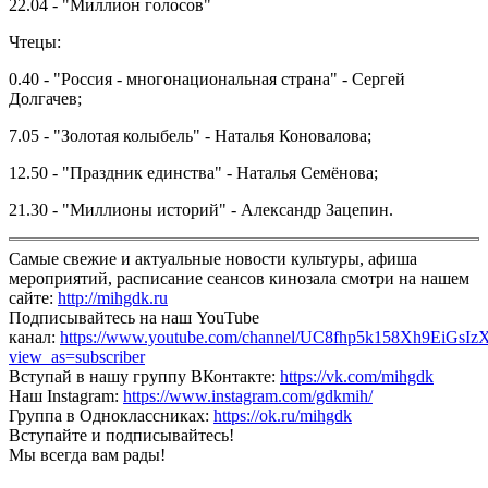
22.04 - "Миллион голосов"
Чтецы:
0.40 - "Россия - многонациональная страна" - Сергей
Долгачев;
7.05 - "Золотая колыбель" - Наталья Коновалова;
12.50 - "Праздник единства" - Наталья Семёнова;
21.30 - "Миллионы историй" - Александр Зацепин.
Самые свежие и актуальные новости культуры, афиша
мероприятий, расписание сеансов кинозала смотри на нашем
сайте:
http://mihgdk.ru
Подписывайтесь на наш YouTube
канал:
https://www.youtube.com/channel/UC8fhp5k158Xh9EiGsIz
view_as=subscriber
Вступай в нашу группу ВКонтакте:
https://vk.com/mihgdk
Наш Instagram:
https://www.instagram.com/gdkmih/
Группа в Одноклассниках:
https://ok.ru/mihgdk
Вступайте и подписывайтесь!
Мы всегда вам рады!