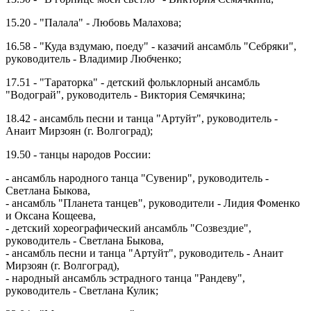
15.20 - "Палала" - Любовь Малахова;
16.58 - "Куда вздумаю, поеду" - казачий ансамбль "Себряки",
руководитель - Владимир Любченко;
17.51 - "Тараторка" - детский фольклорный ансамбль
"Водограй", руководитель - Виктория Семячкина;
18.42 - ансамбль песни и танца "Артуйт", руководитель -
Анаит Мирзоян (г. Волгоград);
19.50 - танцы народов России:
- ансамбль народного танца "Сувенир", руководитель -
Светлана Быкова,
- ансамбль "Планета танцев", руководители - Лидия Фоменко
и Оксана Кощеева,
- детский хореографический ансамбль "Созвездие",
руководитель - Светлана Быкова,
- ансамбль песни и танца "Артуйт", руководитель - Анаит
Мирзоян (г. Волгоград),
- народный ансамбль эстрадного танца "Рандеву",
руководитель - Светлана Кулик;