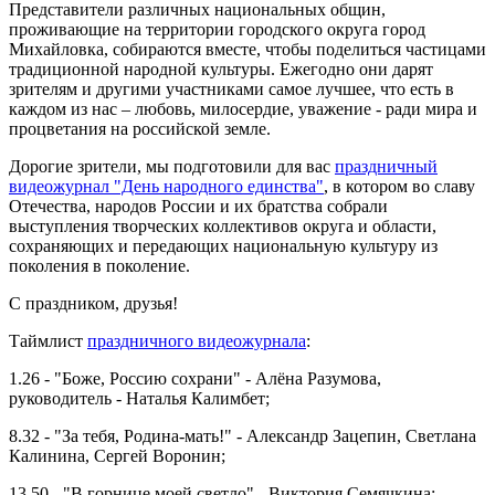
Представители различных национальных общин,
проживающие на территории городского округа город
Михайловка, собираются вместе, чтобы поделиться частицами
традиционной народной культуры. Ежегодно они дарят
зрителям и другими участниками самое лучшее, что есть в
каждом из нас – любовь, милосердие, уважение - ради мира и
процветания на российской земле.
Дорогие зрители, мы подготовили для вас
праздничный
видеожурнал "День народного единства"
, в котором во славу
Отечества, народов России и их братства собрали
выступления творческих коллективов округа и области,
сохраняющих и передающих национальную культуру из
поколения в поколение.
С праздником, друзья!
Таймлист
праздничного видеожурнала
:
1.26 - "Боже, Россию сохрани" - Алёна Разумова,
руководитель - Наталья Калимбет;
8.32 - "За тебя, Родина-мать!" - Александр Зацепин, Светлана
Калинина, Сергей Воронин;
13.50 - "В горнице моей светло" - Виктория Семячкина;