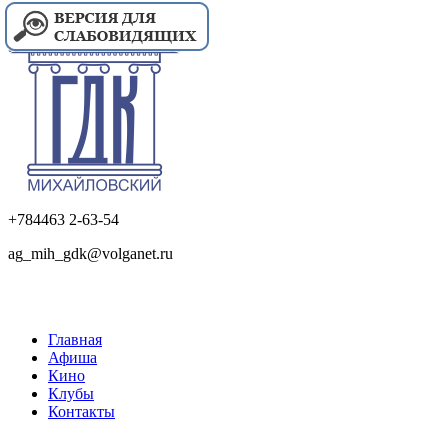
+784463 2-63-54
ag_mih_gdk@volganet.ru
Главная
Афиша
Кино
Клубы
Контакты