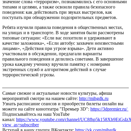
значение слова «терроризм», познакомились с его основными
типами и целями, а также освоили правила безопасного
поведения: как действовать при звуках выстрелов, как
поступать при обнаружении подозрительных предметов.
Ребята изучили правила поведения в общественных местах,
на улицах и в транспорте. В ходе занятия были рассмотрены
типовые ситуации: «Если вас похитили и удерживают в
качестве заложника», «Если автобус захвачен неизвестными
лицами», «Действия при угрозе взрыва». Дети активно
участвовали в обсуждении, предлагали варианты
правильного поведения и делились советами. В завершение
урока каждому ученику вручили памятку с номерами
экстренных служб и алгоритмом действий в случае
террористической угрозы.
Самые свежие и актуальные новости культуры, афиша
мероприятий смотри на нашем сайте:
http://mihgdk.ru
Узнать расписание сеансов и приобрести билеты онлайн вы
можете на сайте кинотеатра "Премьер 3D":
https://3dpremier.ru/
Подписывайтесь на наш YouTube
канал:
https://www.youtube.com/channel/UC8fhp5k158Xh9EiGsIz
view_as=subscriber
Вступай в нашу группу ВКонтакте:
https://vk.com/mihgdk