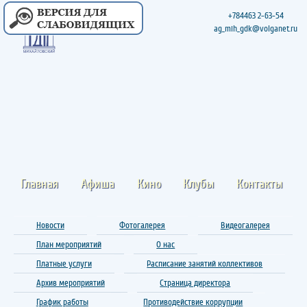
+784463 2-63-54
ag_mih_gdk@volganet.ru
Главная
Афиша
Кино
Клубы
Контакты
Новости
Фотогалерея
Видеогалерея
План мероприятий
О нас
Платные услуги
Расписание занятий коллективов
Архив мероприятий
Страница директора
График работы
Противодействие коррупции