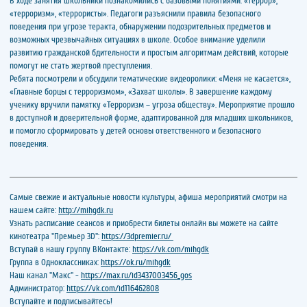
В ходе занятия школьники познакомились с базовыми понятиями: «террор»,
«терроризм», «террористы». Педагоги разъяснили правила безопасного
поведения при угрозе теракта, обнаружении подозрительных предметов и
возможных чрезвычайных ситуациях в школе. Особое внимание уделили
развитию гражданской бдительности и простым алгоритмам действий, которые
помогут не стать жертвой преступления.
Ребята посмотрели и обсудили тематические видеоролики: «Меня не касается»,
«Главные борцы с терроризмом», «Захват школы». В завершение каждому
ученику вручили памятку «Терроризм – угроза обществу». Мероприятие прошло
в доступной и доверительной форме, адаптированной для младших школьников,
и помогло сформировать у детей основы ответственного и безопасного
поведения.
Самые свежие и актуальные новости культуры, афиша мероприятий смотри на
нашем сайте:
http://mihgdk.ru
Узнать расписание сеансов и приобрести билеты онлайн вы можете на сайте
кинотеатра "Премьер 3D":
https://3dpremier.ru/
Вступай в нашу группу ВКонтакте:
https://vk.com/mihgdk
Группа в Одноклассниках:
https://ok.ru/mihgdk
Наш канал "Макс" -
https://max.ru/id3437003456_gos
Администратор:
https://vk.com/id116462808
Вступайте и подписывайтесь!