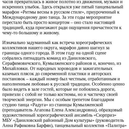
часов превратилась в живое полотно из движения, музыки и
искренних улыбок. Здесь открылся уже пятый танцевальный
марафон «Ритмы весны в русском стиле», приуроченный к
Международному дню танца. За эти годы мероприятие
перестало быть просто концертом – оно стало настоящей
традицией, куда приезжают ради ощущения причастности к
чему-то большому и живому.
Изначально задуманный как встреча хореографических
коллективов нашего округа, марафон давно шагнул за
границы одного города. В этом году на одной сцене
собрались пятнадцать команд из Даниловского,
Серафимовичского, Кумылженского районов и, конечно, из
Михайловки. От народных хороводов и зажигательных
казачьих плясок до современной пластики и авторских
постановок – каждый номер был честным, отработанным и
наполненным любовью к русской традиции. Особенно ценно
было видеть в зале гостей, которые не побоялись дороги,
привезли с собой не только костюмы, но и частичку своей
творческой энергии. Мы с особым трепетом благодарим
студию танца «Радуга» из станицы Кумылженской
(преподаватель Агапова Елена Александровна), образцовый
художественный хореографический ансамбль «Сюрприз»
МБУ «Даниловский районный Дом культуры» (руководитель
Анна Рафиковна Барфян), танцевальный коллектив «Палитра»