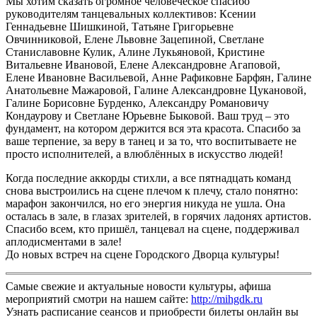
Мы хотим сказать огромное человеческое спасибо
руководителям танцевальных коллективов: Ксении
Геннадьевне Шишкиной, Татьяне Григорьевне
Овчинниковой, Елене Львовне Зацепиной, Светлане
Станиславовне Кулик, Алине Лукьяновой, Кристине
Витальевне Ивановой, Елене Александровне Агаповой,
Елене Ивановне Васильевой, Анне Рафиковне Барфян, Галине
Анатольевне Мажаровой, Галине Александровне Цукановой,
Галине Борисовне Бурденко, Александру Романовичу
Кондаурову и Светлане Юрьевне Быковой. Ваш труд – это
фундамент, на котором держится вся эта красота. Спасибо за
ваше терпение, за веру в танец и за то, что воспитываете не
просто исполнителей, а влюблённых в искусство людей!
Когда последние аккорды стихли, а все пятнадцать команд
снова выстроились на сцене плечом к плечу, стало понятно:
марафон закончился, но его энергия никуда не ушла. Она
осталась в зале, в глазах зрителей, в горячих ладонях артистов.
Спасибо всем, кто пришёл, танцевал на сцене, поддерживал
аплодисментами в зале!
До новых встреч на сцене Городского Дворца культуры!
Самые свежие и актуальные новости культуры, афиша
мероприятий смотри на нашем сайте:
http://mihgdk.ru
Узнать расписание сеансов и приобрести билеты онлайн вы