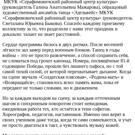
МКУК «Серафимовичский районный центр культуры»
(руководитель Галина Анатольевна Мажарова), образцовый
художественный ансамбль танца «Эдельвейс» МКУК
«Серафимовичский районный центр культуры» (руководитель
Светалана Юрьевна Быкова). Спасибо каждому приезжему
коллективу за то, что разделили с нами этот праздник и
доказали: талант не знает расстояний.
Сердце программы билось в двух ритмах. После весенней
лёгкости зал замер перед военным блоком. Танец в годы
войны – это не просто развлечение, а способ сохранить себя,
не сломаться под грохот канонад. Номера, посвящённые 81-й
годовщине Победы, прошли без лишнего пафоса, но с той
самой тихой силой, от которой перехватывает дыхание. Когда
на сцене звучали «Солдатская плясовая», «Родина-мать» и
«Возвращайся», становилось ясно: память жива, пока её
передают не только словами, но и движением.
Но за каждым выходом на сцену, за каждым отточенным
шагом и синхронным поворотом стоит невидимая,
ежедневная работа тех, кто остаётся в тени софитов.
Хореографов, педагогов, наставников. Именно они верят в
своих учеников даже тогда, когда те сами сомневаются, и учат
не просто двигаться в такт, а чувствовать музыку кожей.