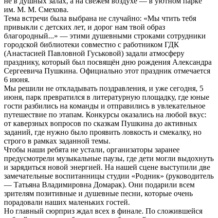
не в душных залах, а на свежем воздухе — в уютном парке
им. М. М. Смехова.
Тема встречи была выбрана не случайно: «Мы чтить тебя
привыкли с детских лет, и дорог нам твой образ
благородный...» — этими душевными строками сотрудники
городской библиотеки совместно с работником ГДК
(Анастасией Павловной Гуськовой) задали атмосферу
празднику, который был посвящён дню рождения Александра
Сергеевича Пушкина. Официально этот праздник отмечается
6 июня.
Мы решили не откладывать поздравления, и уже сегодня, 5
июня, парк превратился в литературную площадку, где юные
гости разбились на команды и отправились в увлекательное
путешествие по этапам. Конкурсы оказались на любой вкус:
от каверзных вопросов по сказкам Пушкина до активных
заданий, где нужно было проявить ловкость и смекалку, но
строго в рамках заданной темы.
Чтобы наши ребята не устали, организаторы заранее
предусмотрели музыкальные паузы, где дети могли выдохнуть
и зарядиться новой энергией. На нашей сцене выступили две
замечательные воспитанницы студии «Родник» (руководитель
— Татьяна Владимировна Домарак). Они подарили всем
зрителям позитивные и душевные песни, которые очень
порадовали наших маленьких гостей.
Но главный сюрприз ждал всех в финале. По сложившейся