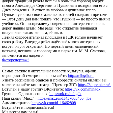
доброй традиции ребята встали в большой хоровод вокруг
самого Александра Сергеевича Пушкина и поздравили его с
Днём рождения! В ответ на любовь и душевное тепло
Пушкин угостил своих маленьких гостей сладкими призами.
— Этот день дал нам понять, что Пушкин — не просто имя из
учебника. Он по-прежнему современен, интересен и очень
дорог нашим детям. Мы рады, что открытие площадки
получилось таким живым, тёплым.
Летняя оздоровительная площадка в ГДК только начинает
свою работу. Впереди ребят ждёт ещё много интересных
встреч, игр и открытий. Но первый день, наполненный
поэзией, песнями и хороводами в парке им. М. М. Смехова,
запомнится им надолго.
Фоторепортаж!
Самые свежие и актуальные новости культуры, афиша
мероприятий смотри на нашем сайте:
http://mihgdk.ru
Узнать расписание сеансов и приобрести билеты онлайн вы
можете на сайте кинотеатра "Премьер 3D":
https://3dpremier.ru/
Вступай в нашу группу ВКонтакте:
https://vk.com/mihgdk
Группа в Одноклассниках:
https://ok.ru/mihgdk
Наш канал "Макс" -
https://max.ru/id3437003456_gos
Администратор:
https://vk.com/id116462808
Вступайте и подписывайтесь!
Мы всегда вам рады!