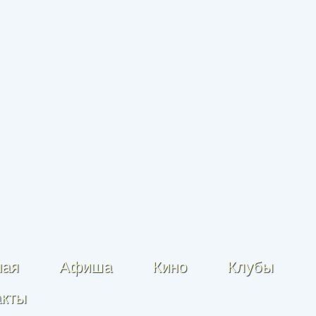
ная
Афиша
Кино
Клубы
акты