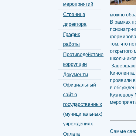
мероприятий
Страница
можно обра
В рамках п
директора
психиатр-н
График
формирова
том, что не
работы
открытого 
Противодействие
школьников
коррупции
Завершающ
Кинолента,
Документы
проявили в
Официальный
в обсужден
сайт о
Кузнецову 
мероприяти
государственных
(муниципальных)
учреждениях
Самые свеж
Оплата