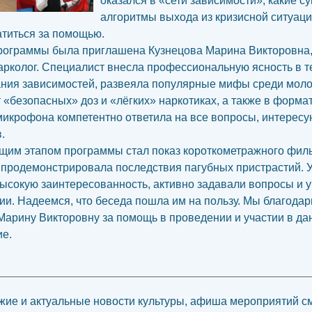
оказался в «сети зависимости», какие с
алгоритмы выхода из кризисной ситуаци
титься за помощью.
рограммы была приглашена Кузнецова Марина Викторовна,
арколог. Специалист внесла профессиональную ясность в т
ния зависимостей, развеяла популярные мифы среди мол
т «безопасных» доз и «лёгких» наркотиках, а также в форма
микрофона компетентно ответила на все вопросы, интерес
.
им этапом программы стал показ короткометражного фил
 продемонстрировала последствия пагубных пристрастий.
ысокую заинтересованность, активно задавали вопросы и 
ии. Надеемся, что беседа пошла им на пользу. Мы благода
Марину Викторовну за помощь в проведении и участии в д
е.
ие и актуальные новости культуры, афиша мероприятий с