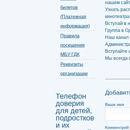
нашем сай
билетов
Узнать рас
кинотеатра
(Платежная
Вступай в 
информация)
Группа в О
Правила
Наш канал 
Администр
посещения
Вступайте 
МБУ ГДК
Мы всегда 
Реквизиты
организации
Добавит
Телефон
доверия
Ваше имя
для детей,
подростков
и их
Комментрий