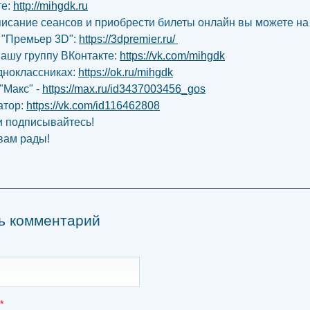
те:
http://mihgdk.ru
писание сеансов и приобрести билеты онлайн вы можете на
 "Премьер 3D":
https://3dpremier.ru/
нашу группу ВКонтакте:
https://vk.com/mihgdk
дноклассниках:
https://ok.ru/mihgdk
"Макс" -
https://max.ru/id3437003456_gos
атор:
https://vk.com/id116462808
и подписывайтесь!
вам рады!
ь комментарий
*