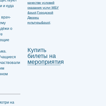
уществуют
и и куда
 врач-
ему
одёжи о
те
ующие
Купить
ьма.
билеты на
 Учащиеся
мероприятия
участвовали
рим
анном
мотри на