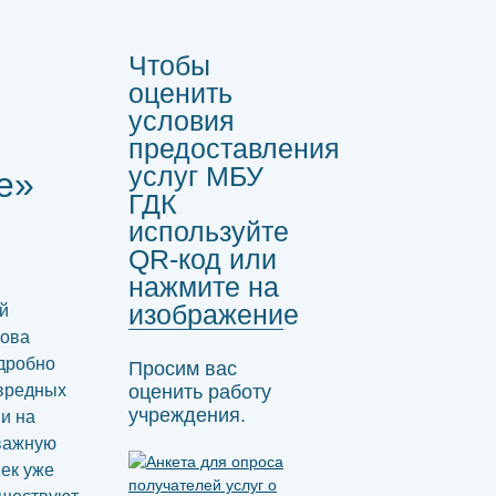
Чтобы
оценить
условия
предоставления
услуг МБУ
е»
ГДК
используйте
QR-код или
нажмите на
изображение
й
кова
одробно
Просим вас
 вредных
оценить работу
учреждения.
и на
 важную
век уже