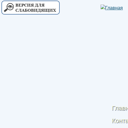
Глав
Конт