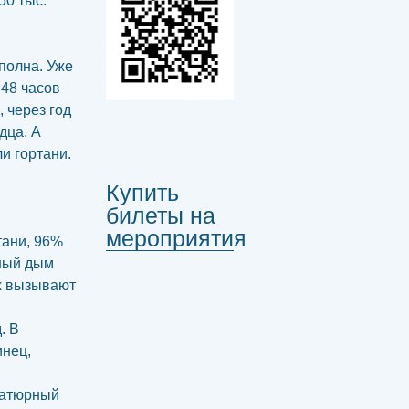
50 тыс.
сполна. Уже
 48 часов
 через год
дца. А
ли гортани.
Купить
билеты на
мероприятия
тани, 96%
чный дым
ых вызывают
. В
инец,
иатюрный