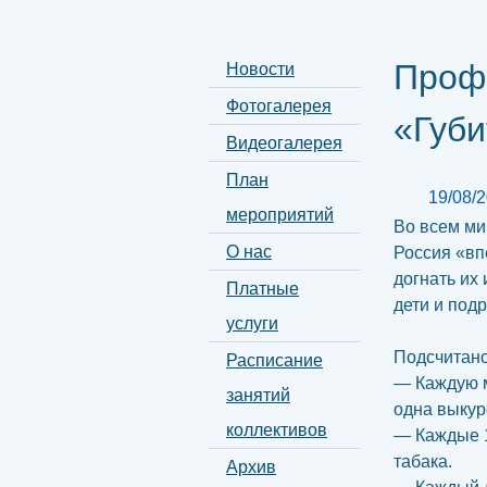
Проф
Новости
Фотогалерея
«Губи
Видеогалерея
План
19/08/
мероприятий
Во всем ми
О нас
Россия «вп
догнать их
Платные
дети и подр
услуги
Подсчитано,
Расписание
— Каждую м
занятий
одна выкур
коллективов
— Каждые 1
табака.
Архив