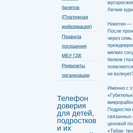
мусоросжи
билетов
Легкие кур
(Платежная
Никотин — 
информация)
После прон
Правила
через семь
преждеврем
посещения
мелких сос
МБУ ГДК
белков гла
Реквизиты
появляется 
не волнует
организации
Именно с э
«Губительн
Телефон
микрорайон
доверия
Подростки 
для детей,
связанных 
подростков
ценовой по
и их
«Табак- тв