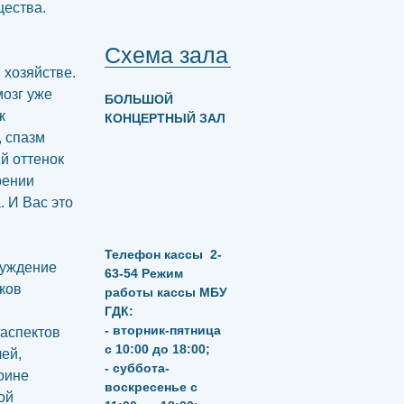
ества.
Схема зала
 хозяйстве.
мозг уже
БОЛЬШОЙ
к
КОНЦЕРТНЫЙ ЗАЛ
 спазм
й оттенок
рении
. И Вас это
Телефон кассы
2-
суждение
63-54
Режим
ков
работы кассы МБУ
ГДК:
- вторник-пятница
 аспектов
с 10:00 до 18:00;
ей,
- суббота-
орине
воскресенье с
ой