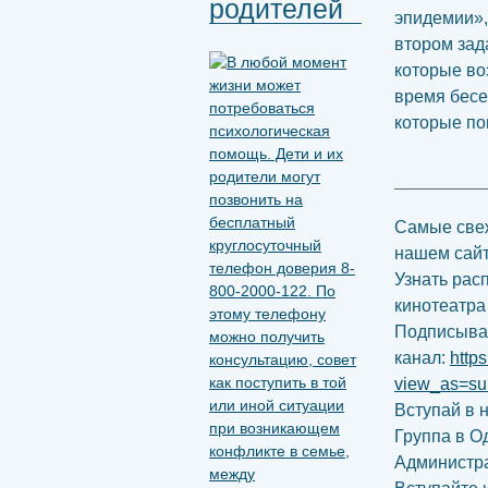
родителей
эпидемии»,
втором зад
которые во
время бесе
которые по
Самые свеж
нашем сай
Узнать рас
кинотеатра
Подписыва
канал:
http
view_as=su
Вступай в 
Группа в О
Администр