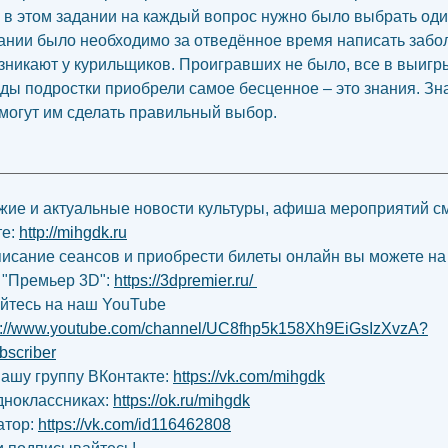
 в этом задании на каждый вопрос нужно было выбрать один
ании было необходимо за отведённое время написать забо
зникают у курильщиков. Проигравших не было, все в выигр
ды подростки приобрели самое бесценное – это знания. Зн
могут им сделать правильный выбор.
ие и актуальные новости культуры, афиша мероприятий с
те:
http://mihgdk.ru
писание сеансов и приобрести билеты онлайн вы можете на
 "Премьер 3D":
https://3dpremier.ru/
йтесь на наш YouTube
s://www.youtube.com/channel/UC8fhp5k158Xh9EiGsIzXvzA?
bscriber
нашу группу ВКонтакте:
https://vk.com/mihgdk
дноклассниках:
https://ok.ru/mihgdk
атор:
https://vk.com/id116462808