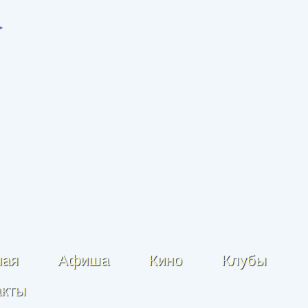
ная
Афиша
Кино
Клубы
акты