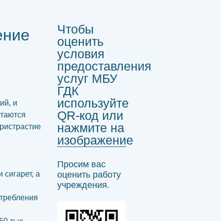
Чтобы
ение
оценить
условия
предоставления
услуг МБУ
ГДК
используйте
ий, и
QR-код или
ытаются
нажмите на
пристрастие
изображение
Просим вас
 сигарет, а
оценить работу
учреждения.
отребления