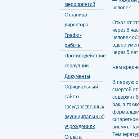
— Каждый д
мероприятий
человек.
Страница
Отказ от э
директора
через 8 ча
График
человек об
вдвое умен
работы
через 5 лет
Противодействие
коррупции
Чем вредно
Документы
В первую о
Официальный
смертей от
сайт о
содержит б
рак, а такж
государственных
формальдеги
(муниципальных)
сигаретном
учреждениях
висмут. Пач
Температур
Оплата