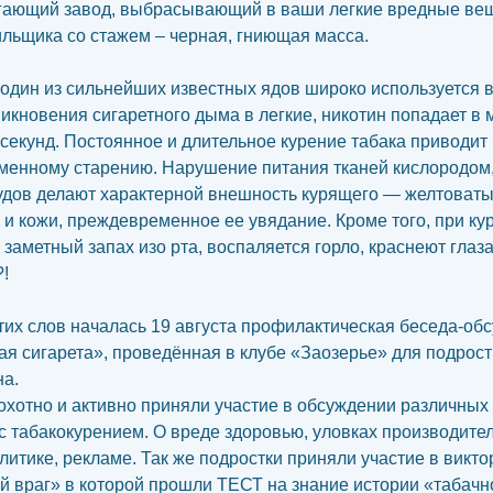
гающий завод, выбрасывающий в ваши легкие вредные вещ
ильщика со стажем – черная, гниющая масса.
один из сильнейших известных ядов широко используется в
икновения сигаретного дыма в легкие, никотин попадает в 
 секунд. Постоянное и длительное курение табака приводит 
енному старению. Нарушение питания тканей кислородом,
удов делают характерной внешность курящего — желтоваты
з и кожи, преждевременное ее увядание. Кроме того, при ку
заметный запах изо рта, воспаляется горло, краснеют глаза
?!
тих слов началась 19 августа профилактическая беседа-об
ая сигарета», проведённая в клубе «Заозерье» для подрост
а.
охотно и активно приняли участие в обсуждении различных
с табакокурением. О вреде здоровью, уловках производител
литике, рекламе. Так же подростки приняли участие в викт
ой враг» в которой прошли ТЕСТ на знание истории «табачн