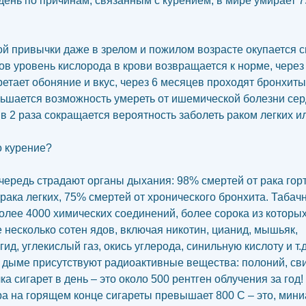
ень по причинам, связанным с курением, в мире умирает 7
той привычки даже в зрелом и пожилом возрасте окупается 
сов уровень кислорода в крови возвращается к норме, через
ретает обоняние и вкус, через 6 месяцев проходят бронхиты,
ьшается возможность умереть от ишемической болезни сер
 в 2 раза сокращается вероятность заболеть раком легких и
 курение?
чередь страдают органы дыхания: 98% смертей от рака гор
 рака легких, 75% смертей от хронического бронхита. Таба
олее 4000 химических соединений, более сорока из котор
е несколько сотен ядов, включая никотин, цианид, мышьяк,
д, углекислый газ, окись углерода, синильную кислоту и т.д
 дыме присутствуют радиоактивные вещества: полоний, св
ка сигарет в день – это около 500 рентген облучения за год!
а на горящем конце сигареты превышает 800 С – это, мин