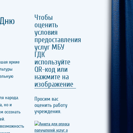
Чтобы
 Дню
оценить
условия
предоставления
услуг МБУ
ГДК
используйте
вшая яркие
QR-код или
ультуры
нажмите на
тельную
изображение
ля народа.
Просим вас
, но и
оценить работу
учреждения.
м осознать
ей.
 возможность