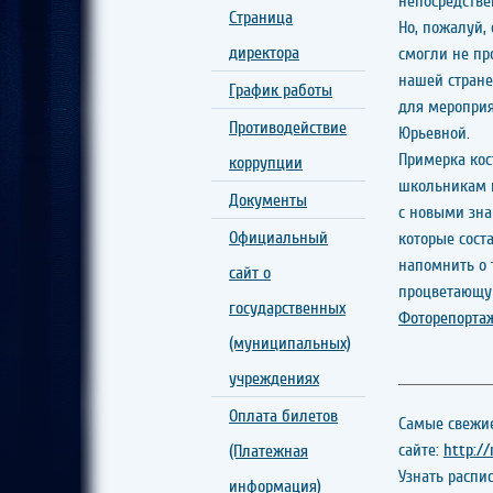
непосредстве
Страница
Но, пожалуй,
директора
смогли не пр
нашей стране
График работы
для мероприя
Противодействие
Юрьевной.
Примерка кос
коррупции
школьникам п
Документы
с новыми зна
Официальный
которые сост
напомнить о 
сайт о
процветающу
государственных
Фоторепортаж
(муниципальных)
учреждениях
Оплата билетов
Самые свежие
сайте:
http:/
(Платежная
Узнать распи
информация)