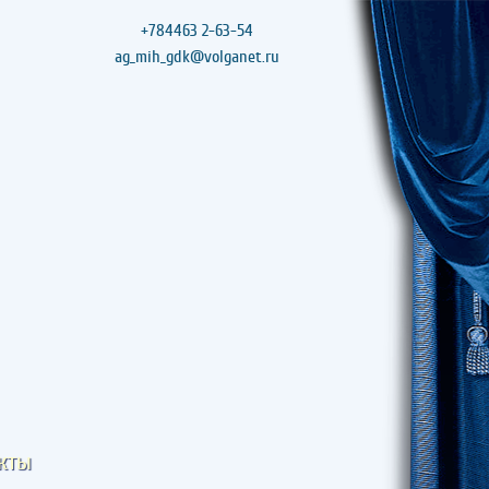
+784463 2-63-54
ag_mih_gdk@volganet.ru
кты