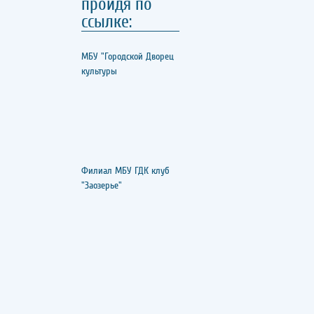
пройдя по
ссылке:
МБУ "Городской Дворец
культуры
Филиал МБУ ГДК клуб
"Заозерье"