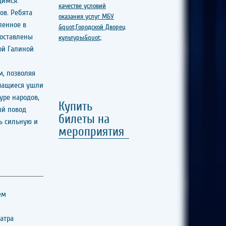
щимся.
ов. Ребята
ленное в
доставлены
ой Галиной
м, позволяя
учащиеся ушли
уре народов,
Купить
ый повод
билеты на
ь сильную и
мероприятия
ем
атра