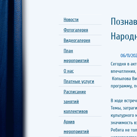
Познав
Новости
Фотогалерея
Народн
Видеогалерея
План
06/11/20
мероприятий
Сегодня в ак
О нас
впечатления,
Копылова Вик
Платные услуги
программу, п
Расписание
В ходе встре
занятий
Темы, затраг
коллективов
культурного 
Архив
значимость в
Ребята не то
мероприятий