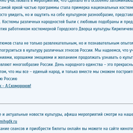
нно участвовать в мероприятии, что сделало его особенно запоминаю
 самой яркой частью программы стала примерка национальных костюм
осто увидеть, но и ощутить на себе культурное разнообразие, представ
. Костюмы различных народностей были с любовью подобраны и пре
тия работником костюмерной Городского Дворца культуры Кириличев
тюмов стала не только развлекательным, но и познавательным опыто
огрузиться в культуру различных этносов России. Мы надеемся, что 
ниями, хорошими эмоциями и желанием продолжать узнавать о культ
авляют многообразие России. День народного единства – это прекрасн
том, что мы все – единый народ, и только вместе мы сможем построит
ю Россию
 - А.Скоморохов!
 и актуальные новости культуры, афиша мероприятий смотри на наш
/mihgdk.ru
сание сеансов и приобрести билеты онлайн вы можете на сайте киноте