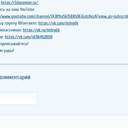
:
https://3dpremier.ru/
сь на наш YouTube
//www.youtube.com/channel/UC8fhp5k158Xh9EiGsIzXvzA?view_as=subscrib
шу группу ВКонтакте:
https://vk.com/mihgdk
оклассниках:
https://ok.ru/mihgdk
ор:
https://vk.com/id116462808
подписывайтесь!
ам рады!
 комментарий