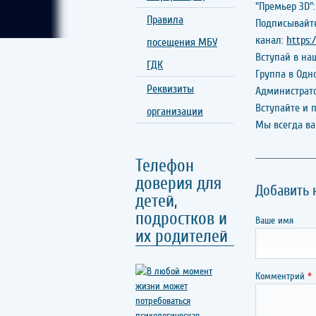
"Премьер 3D"
Правила
Подписывайте
канал:
https:
посещения МБУ
Вступай в на
ГДК
Группа в Одн
Реквизиты
Администрат
Вступайте и 
организации
Мы всегда в
Телефон
доверия для
Добавить
детей,
подростков и
Ваше имя
их родителей
Комментрий
*