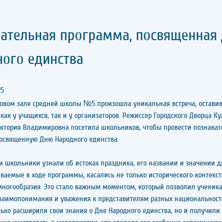
ательная программа, посвященная
ого единства
25
товом зале средней школы №5 произошла уникальная встреча, остави
 как у учащихся, так и у организаторов. Режиссер Городского Дворца К
тория Владимировна посетила школьников, чтобы провести познава
освященную Дню Народного единства.
чи школьники узнали об истоках праздника, его названии и значении д
иваемые в ходе программы, касались не только исторического контекста
многообразия. Это стало важным моментом, который позволил ученика
заимопонимания и уважения к представителям разных национальност
лько расширили свои знания о Дне Народного единства, но и получили