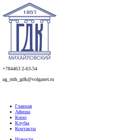
+784463 2-63-54
ag_mih_gdk@volganet.ru
Главная
Афиша
Кино
Клубы
Контакты
Новости