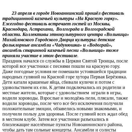
23 апреля в городе Новоаннинский прошёл фестиваль
традиционной казачьей культуры «На Красную горку».
Ежегодно фестиваль встречает гостей из Москвы,
Краснодара, Астрахани, Волгограда и Волгоградской
области. Коллективы этнокультурного центра «Вольница»
Михайловского Городского Дворца культуры: детские
фольклорные ансамбли «Чадунюшка» и «Водограй»,
ансамбль старинной казачьей песни «Вольница» тоже
приняли участие в этом фестивале
.
Праздник начался со службы в Церкви Святой Троицы, после
которой все участники с песнями пошли на красную гору.
Даже погодные условия не помешали устоявшейся традиции
народных гуляний на Красной горе хутора Первая Берёзовка.
Дети катали крашеные яйца, сбивали куличи и потом с
удовольствием их ели. К детям подключались их родители и
местные жители, которые с удовольствием играли в игры,
водили хороводы. Взрослые и молодёжь пели, плясали, также
водили хороводы, после чего все без исключения получили
положительные эмоции, обзавелись новыми знакомыми, и
получили пользу для здоровья. После гуляний всех ждал обед
в местном клубе. Затем все участники разъехались в
близлежащие населённые пункты Новоаннинского района,
чтобы дать там сольные концерты. Ансамбли и солисты