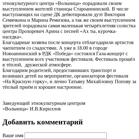
этнокультурного центра «Вольница» порадовали своим
выступлением жителей станицы Староаннинской. В числе
выступающих на сцене ДК дебютировали дуэт Виктория
Семячкина и Марина Ремизова, а так же своим выступлением
зрителей порадовала самая маленькая четырёхлетняя солистка
центра Прохоревич Арина с песней «Ах ты, курочка-
наседка».
Благодарные хозяева после концерта отблагодарили артистов
чаепитием со сладостями. А уже в 18.00 в городе
Новоаннинский в РДК «Победа» состоялся Гала-концерт с
выступлением всех участников фестиваля. Фестиваль прошёл
в тёплой, дружеской атмосфере.
Благодарим родителей, предоставивших транспорт и
возивших детей на мероприятие, организаторов фестиваля
«На Красную горку», и лично Татьяну Михайловну Попову за
тёплый приём и хорошее настроение.
Заведующий этнокультурным центром
«Вольница» И.В.Кириллов
Добавить комментарий
Ваше имя