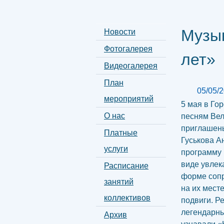
Музык
Новости
Фотогалерея
лет»
Видеогалерея
План
05/05/
мероприятий
5 мая в Го
О нас
песням Вел
приглашен
Платные
Гуськова А
услуги
программу 
виде увлек
Расписание
форме сопр
занятий
на их месте
коллективов
подвиги. Р
легендарны
Архив