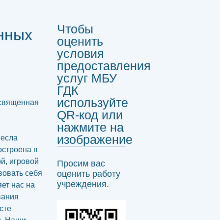
Чтобы
нных
оценить
условия
предоставления
услуг МБУ
ГДК
используйте
освященная
QR-код или
нажмите на
изображение
несла
остроена в
й, игровой
Просим вас
вовать себя
оценить работу
учреждения.
яет нас на
вания
сте