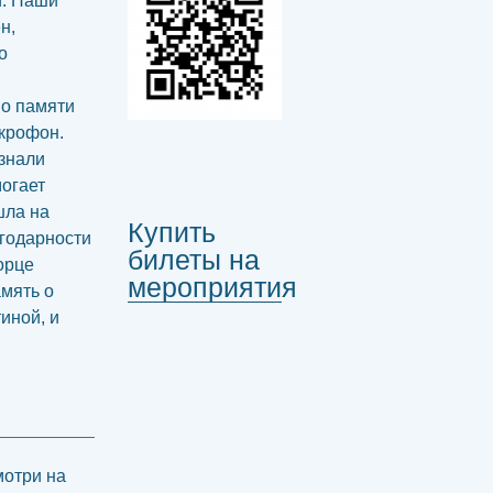
и. Наши
н,
о
по памяти
икрофон.
узнали
могает
шла на
Купить
агодарности
билеты на
орце
мероприятия
амять о
тиной, и
мотри на