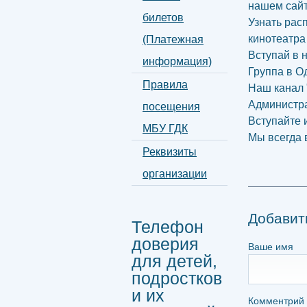
нашем сай
билетов
Узнать рас
кинотеатра
(Платежная
Вступай в 
информация)
Группа в О
Правила
Наш канал 
Администр
посещения
Вступайте 
МБУ ГДК
Мы всегда 
Реквизиты
организации
Добавит
Телефон
доверия
Ваше имя
для детей,
подростков
и их
Комментрий