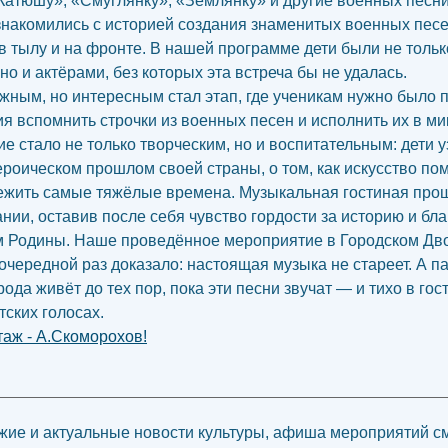
Катюшу», «Смуглянку», «Землянку» и другие военных песн
знакомились с историей создания знаменитых военных песе
в тылу и на фронте. В нашей программе дети были не тольк
но и актёрами, без которых эта встреча бы не удалась.
ным, но интересным стал этап, где ученикам нужно было 
ия вспомнить строчки из военных песен и исполнить их в м
е стало не только творческим, но и воспитательным: дети 
ероическом прошлом своей страны, о том, как искусство по
жить самые тяжёлые времена. Музыкальная гостиная про
нии, оставив после себя чувство гордости за историю и бл
 Родины. Наше проведённое мероприятие в Городском Дв
 очередной раз доказало: настоящая музыка не стареет. А п
ода живёт до тех пор, пока эти песни звучат — и тихо в гос
тских голосах.
аж - А.Скоморохов!
ие и актуальные новости культуры, афиша мероприятий с