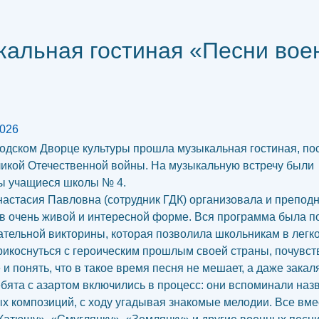
альная гостиная «Песни вое
2026
родском Дворце культуры прошла музыкальная гостиная, п
икой Отечественной войны. На музыкальную встречу были
ы учащиеся школы № 4.
настасия Павловна (сотрудник ГДК) организовала и препод
в очень живой и интересной форме. Вся программа была п
ательной викторины, которая позволила школьникам в легко
икоснуться с героическим прошлым своей страны, почувст
 и понять, что в такое время песня не мешает, а даже закал
ебята с азартом включились в процесс: они вспоминали наз
х композиций, с ходу угадывая знакомые мелодии. Все вме