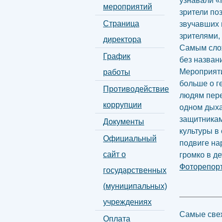
узнавали «
мероприятий
зрители по
Страница
звучавших 
зрителями, 
директора
Самым слож
График
без назван
Мероприяти
работы
больше о г
Противодействие
людям пере
коррупции
одном дыха
защитникам
Документы
культуры в
Официальный
подвиге нар
сайт о
громко в де
Фоторепорт
государственных
(муниципальных)
учреждениях
Самые свеж
Оплата