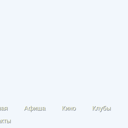
ная
Афиша
Кино
Клубы
акты