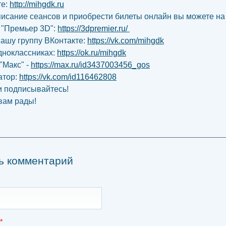
те:
http://mihgdk.ru
писание сеансов и приобрести билеты онлайн вы можете на
 "Премьер 3D":
https://3dpremier.ru/
нашу группу ВКонтакте:
https://vk.com/mihgdk
дноклассниках:
https://ok.ru/mihgdk
"Макс" -
https://max.ru/id3437003456_gos
атор:
https://vk.com/id116462808
и подписывайтесь!
вам рады!
ь комментарий
*