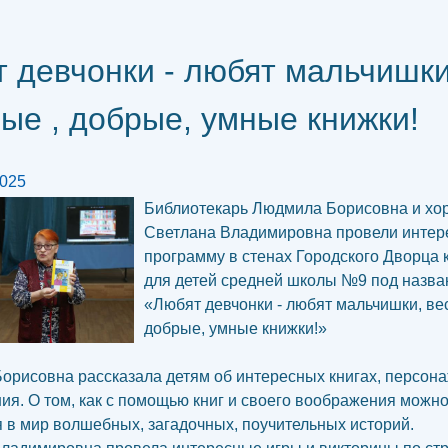
 девчонки - любят мальчишки
ые , добрые, умные книжки!
2025
Библиотекарь Людмила Борисовна и хо
Светлана Владимировна провели интер
программу в стенах Городского Дворца 
для детей средней школы №9 под назв
«Любят девчонки - любят мальчишки, ве
добрые, умные книжки!»
рисовна рассказала детям об интересных книгах, персона
ния. О том, как с помощью книг и своего воображения можн
я в мир волшебных, загадочных, поучительных историй.