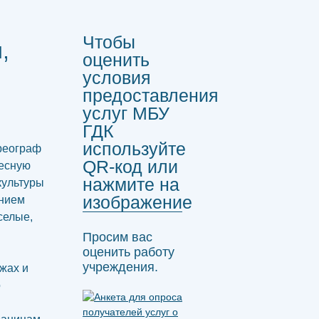
Чтобы
,
оценить
условия
предоставления
услуг МБУ
ГДК
используйте
реограф
QR-код или
есную
нажмите на
культуры
изображение
анием
селые,
Просим вас
оценить работу
учреждения.
жах и
о