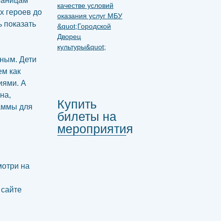
раницам
х героев до
ь показать
вным. Дети
м как
иями. А
на,
Купить
аммы для
билеты на
мероприятия
мотри на
 сайте