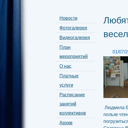
Любят
Новости
Фотогалерея
весел
Видеогалерея
План
01/07/
мероприятий
О нас
Платные
услуги
Расписание
занятий
Людмила Бо
коллективов
пользе чте
погрузитьс
Архив