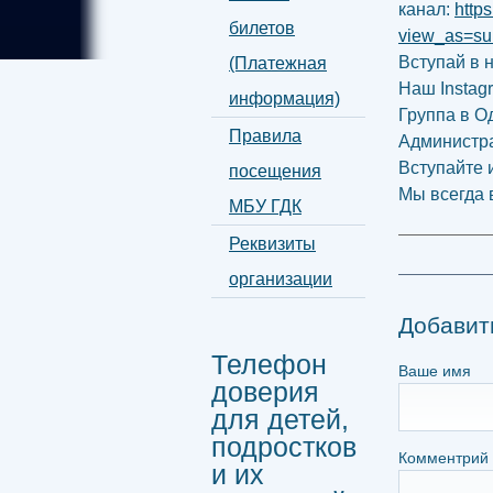
канал:
http
билетов
view_as=su
Вступай в 
(Платежная
Наш Instag
информация)
Группа в О
Правила
Администр
Вступайте 
посещения
Мы всегда 
МБУ ГДК
Реквизиты
организации
Добавит
Телефон
Ваше имя
доверия
для детей,
подростков
Комментрий
и их