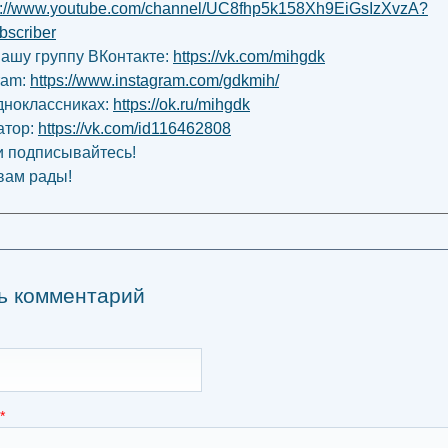
s://www.youtube.com/channel/UC8fhp5k158Xh9EiGsIzXvzA?
bscriber
нашу группу ВКонтакте:
https://vk.com/mihgdk
ram:
https://www.instagram.com/gdkmih/
дноклассниках:
https://ok.ru/mihgdk
атор:
https://vk.com/id116462808
и подписывайтесь!
вам рады!
ь комментарий
*