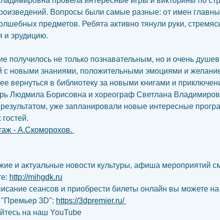
ладимировна провела интересные игры и викторины по ст
оизведений. Вопросы были самые разные: от имен главны
олшебных предметов. Ребята активно тянули руки, стремяс
я и эрудицию.
е получилось не только познавательным, но и очень душе
 с новыми знаниями, положительными эмоциями и желание
ее вернуться в библиотеку за новыми книгами и приключен
рь Людмила Борисовна и хореограф Светлана Владимиров
результатом, уже запланировали новые интересные прогр
 гостей.
аж - А.Скоморохов.
ие и актуальные новости культуры, афиша мероприятий с
те:
http://mihgdk.ru
писание сеансов и приобрести билеты онлайн вы можете на
 "Премьер 3D":
https://3dpremier.ru/
йтесь на наш YouTube