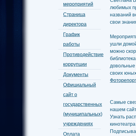
Светлана В
мероприятий
любимых пр
Страница
названий в
свои знани
директора
График
Мероприяти
ушли домой
работы
можно скор
Противодействие
библиотека
коррупции
довольные 
своих юных
Документы
Фоторепорт
Официальный
сайт о
Самые свеж
государственных
нашем сай
(муниципальных)
Узнать рас
учреждениях
кинотеатра
Подписыва
Оплата