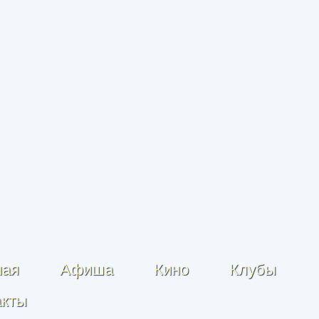
ная
Афиша
Кино
Клубы
акты