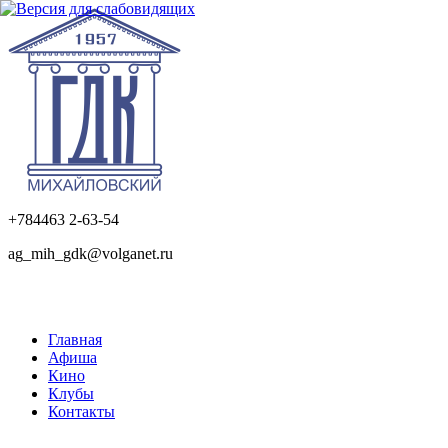
+784463 2-63-54
ag_mih_gdk@volganet.ru
Главная
Афиша
Кино
Клубы
Контакты