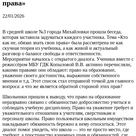
права»
22/01/2026
В средней школе №3 города Михайловки прошла беседа,
которая заставила задуматься каждого участника. Тема «Кто
как не, обязан знать свои права» была рассмотрена не как
скучная теория из учебника, а как живой и актуальный
разговор о балансе свободы и ответственности.
Мероприятие началось с открытого диалога. Ученики вместе с
режиссёром МБУ ГДК Копыловой В.В. активно перечисляли,
какими правами они обладают: право на образование,
уважение своего достоинства, выражение собственного
мнения и т.д. Этот список стал отправной точкой для главного
вопроса: а что же является обратной стороной этих прав?
Школьники пришли к выводу, что право на образование
неразрывно связано с обязанностью добросовестно учиться и
соблюдать учебную дисциплину. Право на уважение требует и
уважительного отношения к учителям, сверстникам и
персоналу школы. Право пользоваться школьным имуществом
накладывает обязанность бережно к нему относиться. Этот
диалог помог увидеть, что школа — это не просто место, где
требуют, а пространство взаимных прав и обязанностей, где