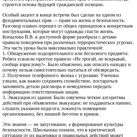
строится основа будущей гражданской позиции.
Особый акцент в конце встречи был сделан на одном из
фундаментальных прав — праве на жизнь и безопасность.
Разговор плавно перешел от общих принципов к конкретным
инструкциям, которые могут однажды спасти жизнь.
Копылова В.В. в доступной форме разобрала с детьми
правила поведения при различных террористических угрозах.
Эта часть урока была максимально практичной:
1. Обнаружение подозрительного или бесхозного предмета:
Ребята усвоили простое правило «Не трогай, не вскрывай,
сообщи взрослому!». Было объяснено, как описать находку и
почему нельзя самостоятельно пытаться её обезвредить.
2. Получение телефонного звонка с угрозами: Ученики
узнали, как важно сохранять спокойствие, постараться
запомнить детали разговора и немедленно передать
информацию ответственным лицам.
3. Эвакуация из здания: Были озвучены четкие алгоритмы
действий при объявлении эвакуации: не поддаваться панике,
слушать указания педагога, покинуть помещение
организованно, без лишней беготни и криков.
Эти знания — не запугивание, а формирование культуры
безопасности. Школьники поняли, что в критической
ситуации от их выдержки и правильных действий может