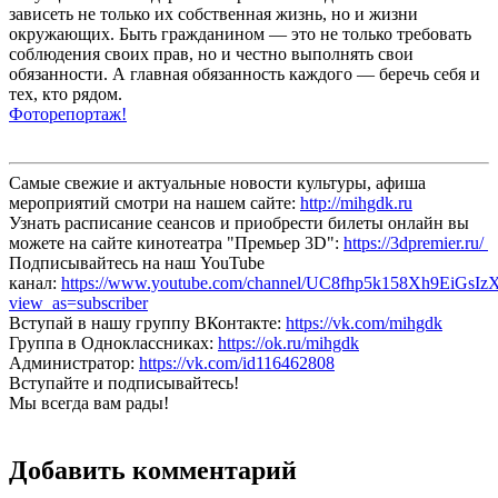
зависеть не только их собственная жизнь, но и жизни
окружающих. Быть гражданином — это не только требовать
соблюдения своих прав, но и честно выполнять свои
обязанности. А главная обязанность каждого — беречь себя и
тех, кто рядом.
Фоторепортаж!
Самые свежие и актуальные новости культуры, афиша
мероприятий смотри на нашем сайте:
http://mihgdk.ru
Узнать расписание сеансов и приобрести билеты онлайн вы
можете на сайте кинотеатра "Премьер 3D":
https://3dpremier.ru/
Подписывайтесь на наш YouTube
канал:
https://www.youtube.com/channel/UC8fhp5k158Xh9EiGsIz
view_as=subscriber
Вступай в нашу группу ВКонтакте:
https://vk.com/mihgdk
Группа в Одноклассниках:
https://ok.ru/mihgdk
Администратор:
https://vk.com/id116462808
Вступайте и подписывайтесь!
Мы всегда вам рады!
Добавить комментарий