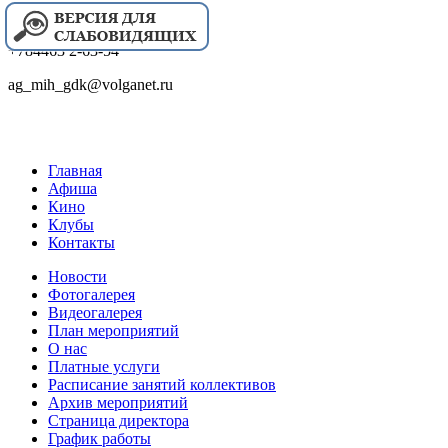
+784463 2-63-54
ag_mih_gdk@volganet.ru
Главная
Афиша
Кино
Клубы
Контакты
Новости
Фотогалерея
Видеогалерея
План мероприятий
О нас
Платные услуги
Расписание занятий коллективов
Архив мероприятий
Страница директора
График работы