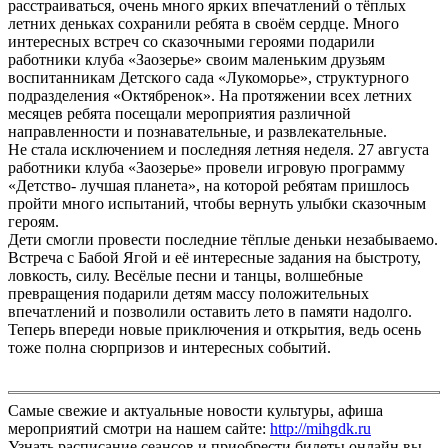
расстраиваться, очень много ярких впечатлений о тёплых
летних деньках сохранили ребята в своём сердце. Много
интересных встреч со сказочными героями подарили
работники клуба «Заозерье» своим маленьким друзьям
воспитанникам Детского сада «Лукоморье», структурного
подразделения «Октябренок». На протяжении всех летних
месяцев ребята посещали мероприятия различной
направленности и познавательные, и развлекательные.
Не стала исключением и последняя летняя неделя. 27 августа
работники клуба «Заозерье» провели игровую программу
«Детство- лучшая планета»,
на которой ребятам пришлось
пройти много испытаний, чтобы вернуть улыбки сказочным
героям.
Дети смогли провести последние тёплые деньки незабываемо.
Встреча с Бабой Ягой и её интересные задания на быстроту,
ловкость, силу. Весёлые песни и танцы, волшебные
превращения подарили детям массу положительных
впечатлений и позволили оставить лето в памяти надолго.
Теперь впереди новые приключения и открытия, ведь осень
тоже полна сюрпризов и интересных событий.
Самые свежие и актуальные новости культуры, афиша
мероприятий смотри на нашем сайте:
http://mihgdk.ru
Узнать расписание сеансов и приобрести билеты онлайн вы