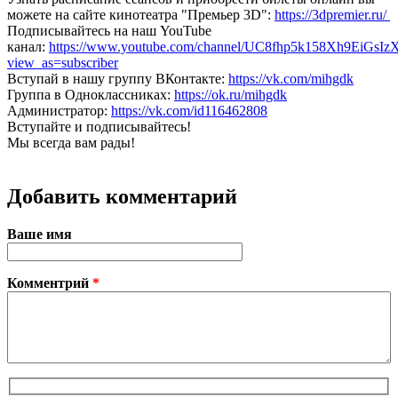
можете на сайте кинотеатра "Премьер 3D":
https://3dpremier.ru/
Подписывайтесь на наш YouTube
канал:
https://www.youtube.com/channel/UC8fhp5k158Xh9EiGsIz
view_as=subscriber
Вступай в нашу группу ВКонтакте:
https://vk.com/mihgdk
Группа в Одноклассниках:
https://ok.ru/mihgdk
Администратор:
https://vk.com/id116462808
Вступайте и подписывайтесь!
Мы всегда вам рады!
Добавить комментарий
Ваше имя
Комментрий
*