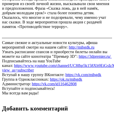
примеров из своей личной жизни, высказывали свои мнения
и предположения. Фраза «Сказка ложь, да в ней намёк,
добрым молодцам урок!» стала более понятна детям.
Оказалось, что многие и не подозревали, чему именно учат
нас сказки. В ходе мероприятия прошла акция с раздачей
памяток «Противодействие террору».
Самые свежие и актуальные новости культуры, афиша
мероприятий смотри на нашем сайте:
http://mihgdk.ru
Узнать расписание сеансов и приобрести билеты онлайн вы
можете на сайте кинотеатра "Премьер 3D":
https://3dpremier.ru/
Подписывайтесь на наш YouTube
канал:
https://www.youtube.com/channel/UC8fhp5k158Xh9EiGsIz
view_as=subscriber
Вступай в нашу группу ВКонтакте:
https://vk.com/mihgdk
Группа в Одноклассниках:
https://ok.ru/mihgdk
Администратор:
https://vk.com/id116462808
Вступайте и подписывайтесь!
Мы всегда вам рады!
Добавить комментарий