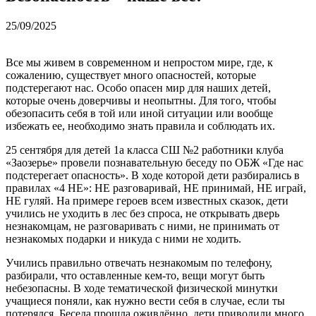
25/09/2025
Все мы живем в современном и непростом мире, где, к
сожалению, существует много опасностей, которые
подстерегают нас. Особо опасен мир для наших детей,
которые очень доверчивы и неопытны. Для того, чтобы
обезопасить себя в той или иной ситуации или вообще
избежать ее, необходимо знать правила и соблюдать их.
25 сентября для детей 1а класса СШ №2 работники клуба
«Заозерье» провели познавательную беседу по ОБЖ «Где нас
подстерегает опасность». В ходе которой дети разбирались в
правилах «4 НЕ»: НЕ разговаривай, НЕ принимай, НЕ играй,
НЕ гуляй. На примере героев всем известных сказок, дети
учились не уходить в лес без спроса, не открывать дверь
незнакомцам, не разговаривать с ними, не принимать от
незнакомых подарки и никуда с ними не ходить.
Учились правильно отвечать незнакомым по телефону,
разбирали, что оставленные кем-то, вещи могут быть
небезопасны. В ходе тематической физической минутки
учащиеся поняли, как нужно вести себя в случае, если ты
потерялся. Беседа прошла оживлённо, дети приводили много