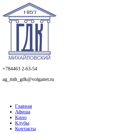
+784463 2-63-54
ag_mih_gdk@volganet.ru
Главная
Афиша
Кино
Клубы
Контакты