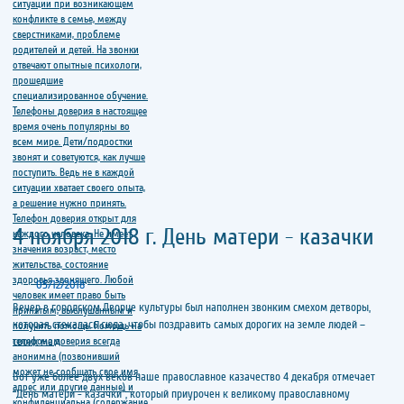
4 ноября 2018 г. День матери - казачки
05/12/2018
Вечер в городском Дворце культуры был наполнен звонким смехом детворы,
которая стекалась сюда, чтобы поздравить самых дорогих на земле людей –
своих мам.
Вот уже более двух веков наше православное казачество 4 декабря отмечает
“День матери - казачки”, который приурочен к великому православному