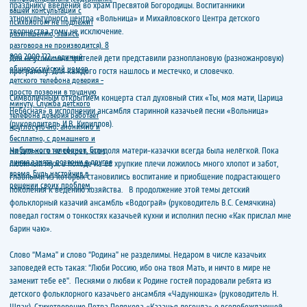
празднику введения во храм Пресвятой Богородицы. Воспитанники
этнокультурного центра «Вольница» и Михайловского Центра детского
творчества тому не исключение.
Для неутомимых зрителей дети представили разноплановую (разножанровую)
программу. Для каждого гостя нашлось и местечко, и словечко.
Символичным открытием концерта стал духовный стих «Ты, моя мати, Царица
Небесная» в исполнении ансамбля старинной казачьей песни «Вольница»
(руководитель И.В. Кириллов).
Ни для кого не секрет, что доля матери-казачки всегда была нелёгкой. Пока
любимый муж в походе на её хрупкие плечи ложилось много хлопот и забот,
главными из которых становились воспитание и приобщение подрастающего
поколения к ведению хозяйства. В продолжение этой темы детский
фольклорный казачий ансамбль «Водограй» (руководитель В.С. Семячкина)
поведал гостям о тонкостях казачьей кухни и исполнил песню «Как прислал мне
барин чаю».
Слово “Мама” и слово “Родина” не разделимы. Недаром в числе казачьих
заповедей есть такая: “Люби Россию, ибо она твоя Мать, и ничто в мире не
заменит тебе её”. Песнями о любви к Родине гостей порадовали ребята из
детского фольклорного казачьего ансамбля «Чадунюшка» (руководитель Н.
Шпак). Стихотворение Петра Полякова «Казачья легенда» о всепобеждающей