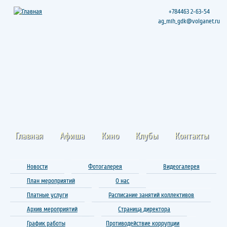
+784463 2-63-54
ag_mih_gdk@volganet.ru
Главная
Афиша
Кино
Клубы
Контакты
Новости
Фотогалерея
Видеогалерея
План мероприятий
О нас
Платные услуги
Расписание занятий коллективов
Архив мероприятий
Страница директора
График работы
Противодействие коррупции