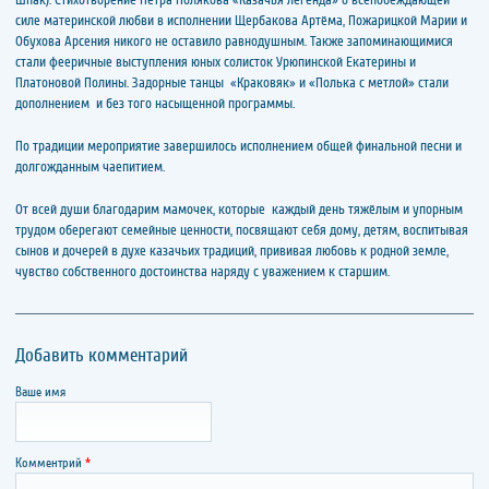
силе материнской любви в исполнении Щербакова Артёма, Пожарицкой Марии и
Обухова Арсения никого не оставило равнодушным. Также запоминающимися
стали фееричные выступления юных солисток Урюпинской Екатерины и
Платоновой Полины. Задорные танцы «Краковяк» и «Полька с метлой» стали
дополнением и без того насыщенной программы.
По традиции мероприятие завершилось исполнением общей финальной песни и
долгожданным чаепитием.
От всей души благодарим мамочек, которые каждый день тяжёлым и упорным
трудом оберегают семейные ценности, посвящают себя дому, детям, воспитывая
сынов и дочерей в духе казачьих традиций, прививая любовь к родной земле,
чувство собственного достоинства наряду с уважением к старшим.
Добавить комментарий
Ваше имя
Комментрий
*