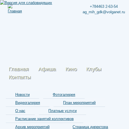
+784463 2-63-54
ag_mih_gdk@volganet.ru
Главная
Афиша
Кино
Клубы
Контакты
Новости
Фотогалерея
Видеогалерея
План мероприятий
О нас
Платные услуги
Расписание занятий коллективов
Архив мероприятий
Страница директора