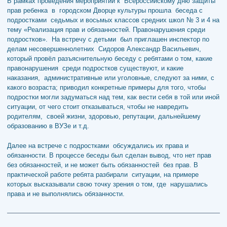
В рамках проведения мероприятий к Всероссийскому дню защиты
прав ребенка в городском Дворце культуры прошла беседа с
подростками седьмых и восьмых классов средних школ № 3 и 4 на
тему «Реализация прав и обязанностей. Правонарушения среди
подростков». На встречу с детьми был приглашен инспектор по
делам несовершеннолетних Сидоров Александр Васильевич,
который провёл разъяснительную беседу с ребятами о том, какие
правонарушения среди подростков существуют, и какие
наказания, административные или уголовные, следуют за ними, с
какого возраста; приводил конкретные примеры для того, чтобы
подростки могли задуматься над тем, как вести себя в той или иной
ситуации, от чего стоит отказываться, чтобы не навредить
родителям, своей жизни, здоровью, репутации, дальнейшему
образованию в ВУЗе и т.д.
Далее на встрече с подростками обсуждались их права и
обязанности. В процессе беседы был сделан вывод, что нет прав
без обязанностей, и не может быть обязанностей без прав. В
практической работе ребята разбирали ситуации, на примере
которых высказывали свою точку зрения о том, где нарушались
права и не выполнялись обязанности.