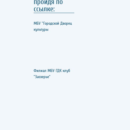
пройдя по
ссылке:
МБУ "Городской Дворец
культуры
Филиал МБУ ГДК клуб
"Заозерье"