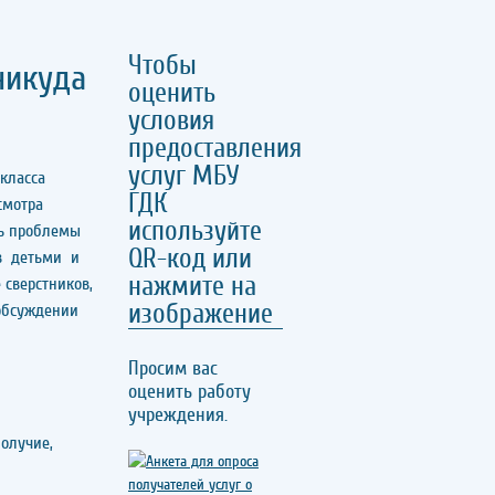
Чтобы
никуда
оценить
условия
предоставления
услуг МБУ
 класса
ГДК
смотра
используйте
нь проблемы
QR-код или
ов детьми и
нажмите на
 сверстников,
изображение
в обсуждении
Просим вас
оценить работу
учреждения.
олучие,