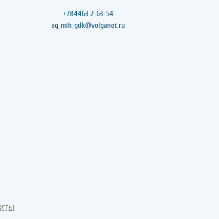
+784463 2-63-54
ag_mih_gdk@volganet.ru
кты