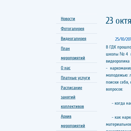
23 окт
Новости
Фотогалерея
Видеогалерея
25/10/20
В ГДК прошло
План
школы № 4 пр
мероприятий
видеоролика
О нас
- наркомания
молодежью: л
Платные услуги
поиски себя,
Расписание
вопросов:
занятий
- когда нас
коллективов
Архив
- как нарком
материальное
мероприятий