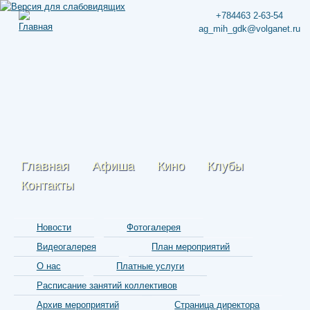
+784463 2-63-54
ag_mih_gdk@volganet.ru
Главная
Афиша
Кино
Клубы
Контакты
Новости
Фотогалерея
Видеогалерея
План мероприятий
О нас
Платные услуги
Расписание занятий коллективов
Архив мероприятий
Страница директора