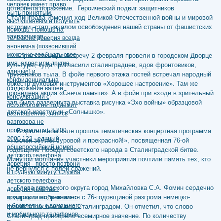
потерпела поражение. Героический подвиг защитников
Сталинграда изменил ход Великой Отечественной войны и мировой
истории, стал началом освобождения нашей страны от фашистских
захватчиков.
Торжественную встречу 2 февраля провели в городском Дворце
культуры, куда пригласили сталинградцев, вдов фронтовиков,
тружеников тыла. В фойе первого этажа гостей встречал народный
оркестр духовых инструментов «Хорошее настроение». Там же
проведена акция «Свеча памяти». А в фойе при входе в зрительный
зал была развернута выставка рисунка «Эхо войны» образцовой
детской изостудии «Солнышко».
В зрительном зале прошла тематическая концертная программа
«Поклон земле, суровой и прекрасной!», посвященная 76-ой
годовщине Победы советского народа в Сталинградской битве.
Минутой молчания участники мероприятия почтили память тех, кто
не вернулся с полей сражений.
Глава городского округа город Михайловка С.А. Фомин сердечно
поздравил собравшихся с 76-годовщиной разгрома немецко-
фашистских войск под Сталинградом. Он отметил, что слово
Сталинград приобрело всемирное значение. По количеству