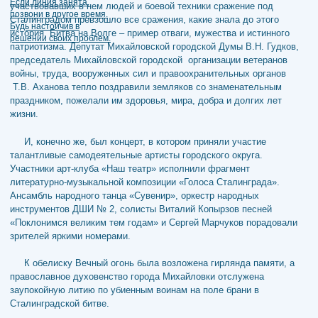
участвовавших в нем людей и боевой техники сражение под
Сталинградом превзошло все сражения, какие знала до этого
история. Битва на Волге – пример отваги, мужества и истинного
патриотизма. Депутат Михайловской городской Думы В.Н. Гудков,
председатель Михайловской городской организации ветеранов
войны, труда, вооруженных сил и правоохранительных органов
Т.В. Аханова тепло поздравили земляков со знаменательным
праздником, пожелали им здоровья, мира, добра и долгих лет
жизни.
И, конечно же, был концерт, в котором приняли участие
талантливые самодеятельные артисты городского округа.
Участники арт-клуба «Наш театр» исполнили фрагмент
литературно-музыкальной композиции «Голоса Сталинграда».
Ансамбль народного танца «Сувенир», оркестр народных
инструментов ДШИ № 2, солисты Виталий Копырзов песней
«Поклонимся великим тем годам» и Сергей Марчуков порадовали
зрителей яркими номерами.
К обелиску Вечный огонь была возложена гирлянда памяти, а
православное духовенство города Михайловки отслужена
заупокойную литию по убиенным воинам на поле брани в
Сталинградской битве.