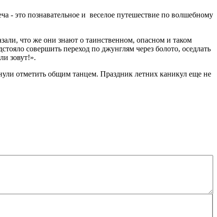
ча - это познавательное и веселое путешествие по волшебному
али, что же они знают о таинственном, опасном и таком
дстояло совершить переход по джунглям через болото, оседлать
ли зовут!».
ули отметить общим танцем. Праздник летних каникул еще не