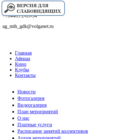
+784463 2-63-54
ag_mih_gdk@volganet.ru
Главная
Афиша
Кино
Клубы
Контакты
Новости
Фотогалерея
Видеогалерея
План мероприятий
О нас
Платные услуги
Расписание занятий коллективов
Архив мероприятий