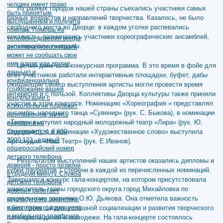
Из разных городов нашей страны съехались участники самых
разных возрастов и направлений творчества. Казалось, не было
свободного места во Дворце: в каждом уголке распевались
вокалисты, разминались участники хореографических ансамблей,
репетировали театралы.
Целый день шла конкурсная программа. В это время в фойе для
всех участников работали интерактивные площадки, буфет, дабы
ожидающие своего выступления артисты могли провести время
интересно и с пользой. Коллективы Дворца культуры также приняли
участие в этом конкурсе. Номинацию «Хореография « представлял
ансамбль народного танца «Сувенир» (рук. С. Быкова), в номинации
«Театр» выступил народный молодежный театр «Лира» (рук. Ю.
Сидоренко), а в номинации «Художественное слово» выступила
Арт-студия «Наш Театр» (рук. Е.Иванов).
Результатом выступлений наших артистов оказались дипломы и
кубки лауреатов 1 степени в каждой из перечисленных номинаций.
Завершился конкурс гала-концертом, на котором присутствовала
заместитель главы городского округа город Михайловка по
социальному развитию О.Ю. Дьякова. Она отметила важность
таких проектов для успешной социализации и развития творческого
потенциала детей и молодежи. На гала-концерте состоялось