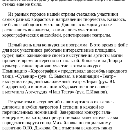
стенах еще не было.
Из разных городов нашей страны съехались участники
самых разных возрастов и направлений творчества. Казалось,
не было свободного места во Дворце: в каждом уголке
распевались вокалисты, разминались участники
хореографических ансамблей, репетировали театралы.
Целый день шла конкурсная программа. В это время в фойе
для всех участников работали интерактивные площадки,
буфет, дабы ожидающие своего выступления артисты могли
провести время интересно и с пользой. Коллективы Дворца
культуры также приняли участие в этом конкурсе.
Номинацию «Хореография « представлял ансамбль народного
танца «Сувенир» (рук. С. Быкова), в номинации «Театр»
выступил народный молодежный театр «Лира» (рук. Ю.
Сидоренко), а в номинации «Художественное слово»
выступила Арт-студия «Наш Театр» (рук. Е.Иванов).
Результатом выступлений наших артистов оказались
дипломы и кубки лауреатов 1 степени в каждой из
перечисленных номинаций. Завершился конкурс гала-
концертом, на котором присутствовала заместитель главы
городского округа город Михайловка по социальному
развитию О.Ю. Дьякова. Она отметила важность таких