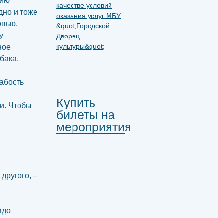
нию
дно и тоже
овью,
у
ное
бака.
абость
Купить
и. Чтобы
билеты на
мероприятия
 другого, –
адо