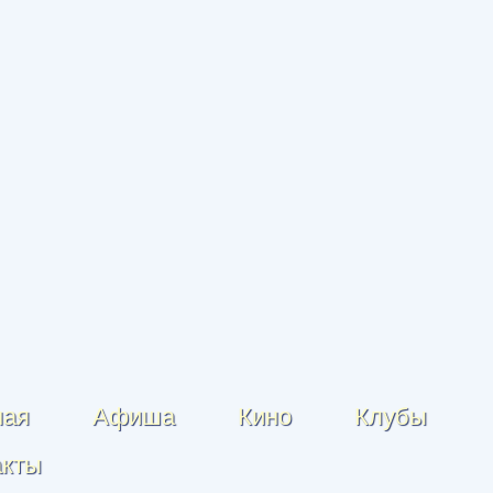
ная
Афиша
Кино
Клубы
акты