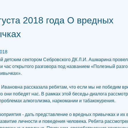
густа 2018 года О вредных
ычках
2018
 детским сектором Себровского ДК Л.И. Ашмарина провел
и час открытого разговора под названием «Полезный разго
ивычках».
вановна рассказала ребятам, что если мы не победим в
то они победят нас. В рамках этой беседы-диалога рассмот
проблемах алкоголизма, наркомании и табакокурения.
риятия - дать представление о вредных привычках и их 
развитие личности и поведения человека. Ребята рассмотре