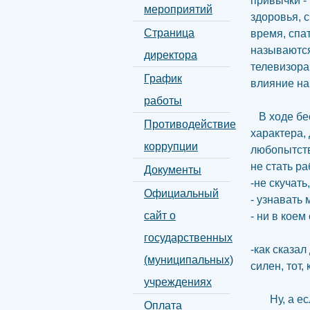
привычки -
мероприятий
здоровья, 
Страница
время, спа
называются
директора
телевизора
График
влияние на
работы
В ходе бес
Противодействие
характера,
коррупции
любопытств
не стать р
Документы
-не скучать
Официальный
- узнавать
сайт о
- ни в коем
государственных
-как сказал
(муниципальных)
силен, тот,
учреждениях
Ну, а если
Оплата