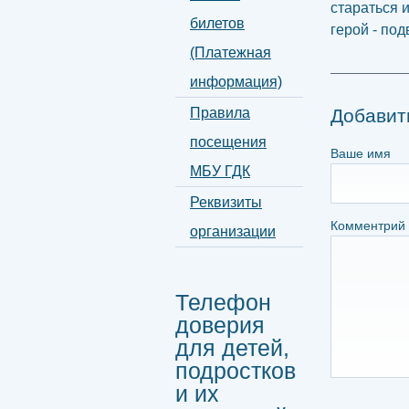
стараться и
билетов
герой - по
(Платежная
информация)
Правила
Добавит
посещения
Ваше имя
МБУ ГДК
Реквизиты
Комментрий
организации
Телефон
доверия
для детей,
подростков
и их