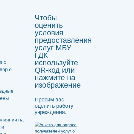
Чтобы
оценить
условия
предоставления
услуг МБУ
ГДК
используйте
а с
QR-код или
вор о
нажмите на
изображение
редные
рены
Просим вас
оценить работу
учреждения.
влиянии на
ли