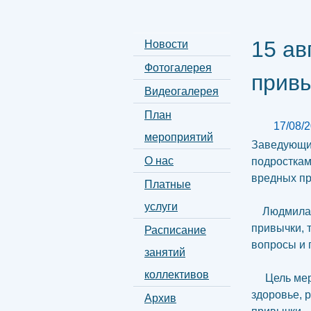
15 ав
Новости
Фотогалерея
прив
Видеогалерея
План
17/08/
мероприятий
Заведующий
О нас
подросткам
вредных пр
Платные
услуги
Людмила И
привычки, 
Расписание
вопросы и 
занятий
коллективов
Цель мероп
здоровье, 
Архив