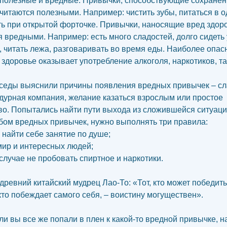
 полезные и вредные. Привычки, способствующие сохране
считаются полезными. Например: чистить зубы, питаться в о
ть при открытой форточке. Привычки, наносящие вред здор
 вредными. Например: есть много сладостей, долго сидеть 
, читать лежа, разговаривать во время еды. Наиболее опас
 здоровье оказывает употребление алкоголя, наркотиков, та
еды выяснили причины появления вредных привычек – сл
 дурная компания, желание казаться взрослым или простое
о. Попытались найти пути выхода из сложившейся ситуаци
абом вредных привычек, нужно выполнять три правила:
, найти себе занятие по душе;
 мир и интересных людей;
 случае не пробовать спиртное и наркотики.
 древний китайский мудрец Лао-То: «Тот, кто может победить
 кто побеждает самого себя, – воистину могуществен».
 вы все же попали в плен к какой-то вредной привычке, н