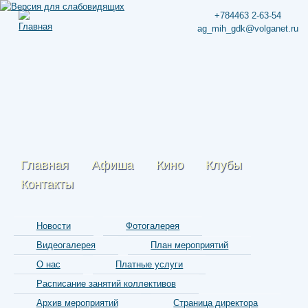
+784463 2-63-54
ag_mih_gdk@volganet.ru
Главная
Афиша
Кино
Клубы
Контакты
Новости
Фотогалерея
Видеогалерея
План мероприятий
О нас
Платные услуги
Расписание занятий коллективов
Архив мероприятий
Страница директора