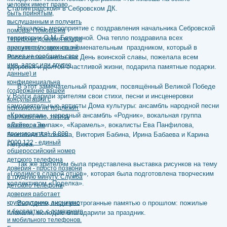
Сталинградской» в Себровском ДК.
Началось мероприятие с поздравления начальника Себровской
территории О.М. Батуриной. Она тепло поздравила всех
присутствующих со знаменательным праздником, который в
России отмечается как День воинской славы, пожелала всем
здоровья и долгой счастливой жизни, подарила памятные подарки.
В этот замечательный праздник, посвящённый Великой Победе
у Волги дарили зрителям свои стихи, песни и инсценеровки
самодеятельные артисты Дома культуры: ансамбль народной песни
«Краснотал», народный ансамбль «Родник», вокальная группа
«Лайт», «Экипаж», «Карамель», вокалисты Ева Панфилова,
Анжелика Антоньева, Виктория Бабина, Ирина Бабаева и Карина
Петрова.
Так же зрителям была представлена выставка рисунков на тему
«Гордимся славой отцов», которая была подготовлена творческим
коллективом «Поделка».
Выходили люди растроганные памятью о прошлом: пожилые
плакали, молодые благодарили за праздник.