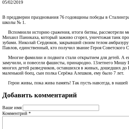
05/02/2019
В преддверии празднования 76 годовщины победы в Сталинград
школы № 1.
Вспомнили историю сражения, итоги битвы, рассмотрели мемо
Михаил Паникаха, который заживо сгорел, уничтожая танк пр
зубами. Николай Сердюков, закрывший своим телом амбразуру
Павлов, единственный, кто получил звание Героя Советского С
Многие фамилии и подвиги стали открытием для детей. А ещ
замучили, и повесели фашисты, принародно. 13летнего Мишу Р
многих детей разведчиков, оставшихся в живых, дошедших до 
маленький боец, сын полка Серёжа Алешков, ему было 7 лет.
Герои живы, пока жива память! Так пусть навсегда, в нашей 
Добавить комментарий
Ваше имя
Комментрий
*