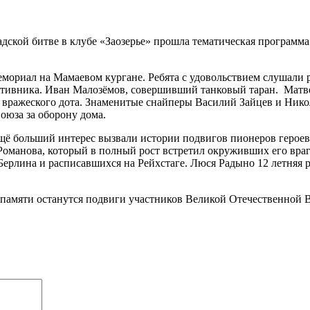
ской битве в клубе «Заозерье» прошла тематическая программа
риал на Мамаевом кургане. Ребята с удовольствием слушали ра
отивника. Иван Малозёмов, совершивший танковый таран. Матве
 вражеского дота. Знаменитые снайперы Василий Зайцев и Нико
оюза за оборону дома.
ё больший интерес вызвали истории подвигов пионеров героев
оманова, который в полный рост встретил окруживших его враг
Берлина и расписавшихся на Рейхстаге. Люся Радыно 12 летняя 
памяти останутся подвиги участников Великой Отечественной В