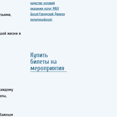
узьями,
ашей жизни и
Купить
билеты на
мероприятия
 каждому
алы,
. Важным