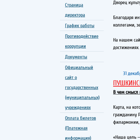
Дворец культ
Страница
директора
Благодаря ин
коллегами, з
График работы
Противодействие
На нашем сай
коррупции
достижениях.
Документы
Официальный
31 декаб
сайт о
ПУШКИНС
государственных
В чем смысл 
(муниципальных)
Карта, на ко
учреждениях
гражданину Ро
Оплата билетов
филармонии, 
(Платежная
«Наша цель —
информация)