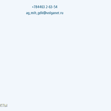
+784463 2-63-54
ag_mih_gdk@volganet.ru
кты