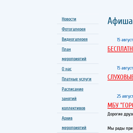
Афиша
Новости
Фотогалерея
Видеогалерея
15 август
БЕСПЛАТН
План
мероприятий
15 август
О нас
СЛУХОВЫ
Платные услуги
Расписание
25 авгус
занятий
МБУ "ГОР
коллективов
Дорогие друз
Архив
мероприятий
Мы рады прив