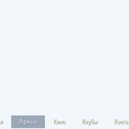
ая
Афиша
Кино
Клубы
Конта