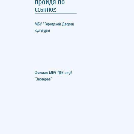
пройдя по
ссылке:
МБУ "Городской Дворец
культуры
Филиал МБУ ГДК клуб
"Заозерье"