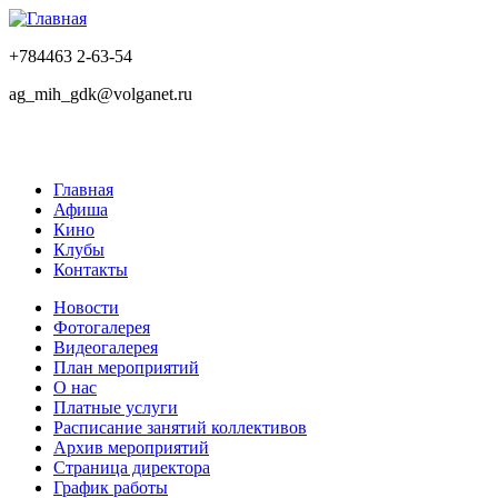
+784463 2-63-54
ag_mih_gdk@volganet.ru
Главная
Афиша
Кино
Клубы
Контакты
Новости
Фотогалерея
Видеогалерея
План мероприятий
О нас
Платные услуги
Расписание занятий коллективов
Архив мероприятий
Страница директора
График работы