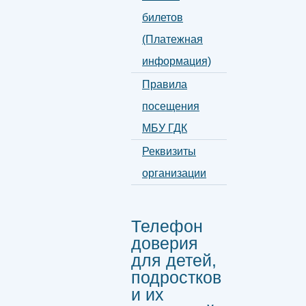
билетов
(Платежная
информация)
Правила
посещения
МБУ ГДК
Реквизиты
организации
Телефон
доверия
для детей,
подростков
и их