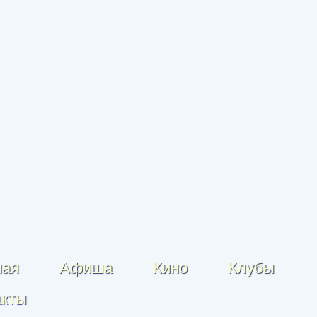
ная
Афиша
Кино
Клубы
акты