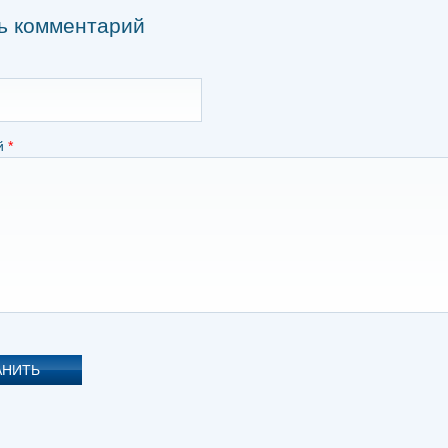
ь комментарий
й
*